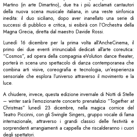
Martino (in arte Dimartino), due tra i più acclamati cantautori
della nuova scena musicale italiana, in una veste sinfonica
inedita: il duo siciliano, dopo aver inanellato una serie di
successi di pubblico e critica, si esibirà con l’Orchestra della
Magna Grecia, diretta dal maestro Davide Rossi.
Lunedì 16 dicembre per la prima volta all’AncheCinema, il
primo dei due eventi irrinunciabili dedicati all’arte coreutica:
“Cosmos”, ad opera della compagnia eVolution dance theater,
porterà in scena uno spettacolo di danza contemporanea che
combina arti visive, coreografia e tecnologia, un’esperienza
sensoriale che esplora l’universo attraverso il movimento e la
luce.
A chiudere, invece, questa edizione invernale di Notti di Stelle
– winter sarà l’emozionante concerto prenatalizio “Together at
Christmas” lunedì 23 dicembre, nella magica cornice del
Teatro Piccinni, con gli Swingle Singers, gruppo vocale di fama
internazionale, attraverso i grandi classici delle festività e
sorprendenti arrangiamenti a cappella che riscalderanno i cuori
degli spettatori.