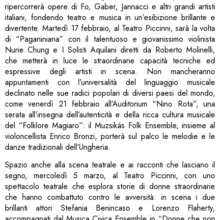
ripercorrerà opere di Fo, Gaber, Jannacci e altri grandi artisti
italiani, fondendo teatro e musica in un’esibizione brillante e
divertente. Martedì 17 febbraio, al Teatro Piccinni, sarà la volta
di “Paganiniana” con il talentuoso e giovanissimo violinista
Nurie Chung e I Solisti Aquilani diretti da Roberto Molinelli,
che metterà in luce le straordinarie capacità tecniche ed
espressive degli artisti in scena. Non mancheranno
appuntamenti con l’universalità del linguaggio musicale
declinato nelle sue radici popolari di diversi paesi del mondo,
come venerdì 21 febbraio all’Auditorium “Nino Rota”, una
serata all’insegna dell’autenticità e della ricca cultura musicale
del “Folklore Magiaro”: il Muzsikás Folk Ensemble, insieme al
violoncellista Enrico Bronzi, porterà sul palco le melodie e le
danze tradizionali dell’Ungheria.
Spazio anche alla scena teatrale e ai racconti che lasciano il
segno, mercoledì 5 marzo, al Teatro Piccinni, con uno
spettacolo teatrale che esplora storie di donne straordinarie
che hanno combattuto contro le avversità: in scena i due
brillanti attori Stefania Benincaso e Lorenzo Flaherty,
accompagnati dal Musica Civica Ensemble in “Donne che non