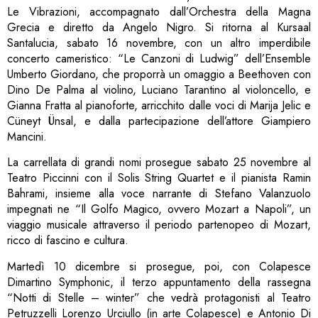
Le Vibrazioni, accompagnato dall’Orchestra della Magna
Grecia e diretto da Angelo Nigro. Si ritorna al Kursaal
Santalucia, sabato 16 novembre, con un altro imperdibile
concerto cameristico: “Le Canzoni di Ludwig” dell’Ensemble
Umberto Giordano, che proporrà un omaggio a Beethoven con
Dino De Palma al violino, Luciano Tarantino al violoncello, e
Gianna Fratta al pianoforte, arricchito dalle voci di Marija Jelic e
Cüneyt Ünsal, e dalla partecipazione dell’attore Giampiero
Mancini.
La carrellata di grandi nomi prosegue sabato 25 novembre al
Teatro Piccinni con il Solis String Quartet e il pianista Ramin
Bahrami, insieme alla voce narrante di Stefano Valanzuolo
impegnati ne “Il Golfo Magico, ovvero Mozart a Napoli”, un
viaggio musicale attraverso il periodo partenopeo di Mozart,
ricco di fascino e cultura.
Martedì 10 dicembre si prosegue, poi, con Colapesce
Dimartino Symphonic, il terzo appuntamento della rassegna
“Notti di Stelle – winter” che vedrà protagonisti al Teatro
Petruzzelli Lorenzo Urciullo (in arte Colapesce) e Antonio Di