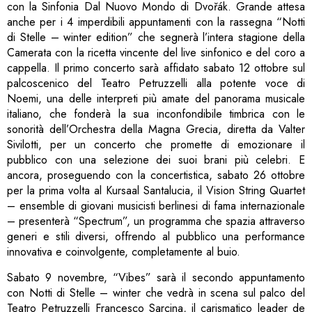
con la Sinfonia Dal Nuovo Mondo di Dvořák. Grande attesa
anche per i 4 imperdibili appuntamenti con la rassegna “Notti
di Stelle – winter edition” che segnerà l’intera stagione della
Camerata con la ricetta vincente del live sinfonico e del coro a
cappella. Il primo concerto sarà affidato sabato 12 ottobre sul
palcoscenico del Teatro Petruzzelli alla potente voce di
Noemi, una delle interpreti più amate del panorama musicale
italiano, che fonderà la sua inconfondibile timbrica con le
sonorità dell’Orchestra della Magna Grecia, diretta da Valter
Sivilotti, per un concerto che promette di emozionare il
pubblico con una selezione dei suoi brani più celebri. E
ancora, proseguendo con la concertistica, sabato 26 ottobre
per la prima volta al Kursaal Santalucia, il Vision String Quartet
– ensemble di giovani musicisti berlinesi di fama internazionale
– presenterà “Spectrum”, un programma che spazia attraverso
generi e stili diversi, offrendo al pubblico una performance
innovativa e coinvolgente, completamente al buio.
Sabato 9 novembre, “Vibes” sarà il secondo appuntamento
con Notti di Stelle – winter che vedrà in scena sul palco del
Teatro Petruzzelli Francesco Sarcina, il carismatico leader de