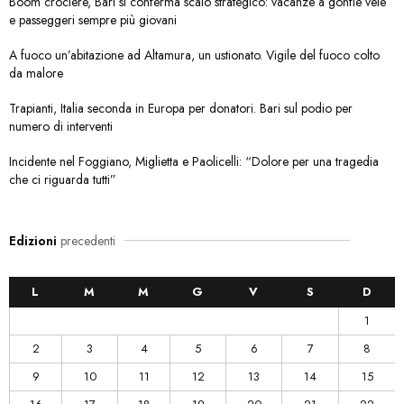
Boom crociere, Bari si conferma scalo strategico: vacanze a gonfie vele
e passeggeri sempre più giovani
A fuoco un’abitazione ad Altamura, un ustionato. Vigile del fuoco colto
da malore
Trapianti, Italia seconda in Europa per donatori. Bari sul podio per
numero di interventi
Incidente nel Foggiano, Miglietta e Paolicelli: “Dolore per una tragedia
che ci riguarda tutti”
Edizioni
precedenti
L
M
M
G
V
S
D
1
2
3
4
5
6
7
8
9
10
11
12
13
14
15