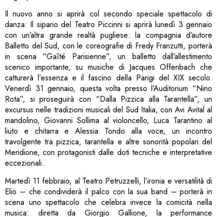
Il nuovo anno si aprirà col secondo speciale spettacolo di
danza: Il sipario del Teatro Piccinni si aprirà lunedì 3 gennaio
con un’altra grande realtà pugliese: la compagnia d’autore
Balletto del Sud, con le coreografie di Fredy Franzutti, porterà
in scena “Gaîté Parisienne”, un balletto dall’allestimento
scenico importante, su musiche di Jacques Offenbach che
catturerà l’essenza e il fascino della Parigi del XIX secolo.
Venerdì 31 gennaio, questa volta presso l’Auditorium “Nino
Rota”, si proseguirà con “Dalla Pizzica alla Tarantella”, un
excursus nelle tradizioni musicali del Sud Italia, con Avi Avital al
mandolino, Giovanni Sollima al violoncello, Luca Tarantino al
liuto e chitarra e Alessia Tondo alla voce, un incontro
travolgente tra pizzica, tarantella e altre sonorità popolari del
Meridione, con protagonisti dalle doti tecniche e interpretative
eccezionali.
Martedì 11 febbraio, al Teatro Petruzzelli, l’ironia e versatilità di
Elio – che condividerà il palco con la sua band – porterà in
scena uno spettacolo che celebra invece la comicità nella
musica: diretta da Giorgio Gallione, la performance