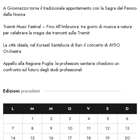
A Giovinazzo torna il tradizionale appuntamento con la Sagra del Panino
della Nonna
Tremiti Music Festival – Fino All’Imbrunire: tre giorni di musica e natura
per celebrare la magia dei tramonti sulle Tremiti
La città ideale, nel Kursaal Santalucia di Bari il concerto di AYSO
Orchestra
Appello alla Regione Puglia: le professioni sanitarie chiedono un
confronto sul futuro degli studi professionali
Edizioni
precedenti
L
M
M
G
V
S
D
1
2
3
4
5
6
7
8
9
10
11
12
13
14
15
16
17
18
19
20