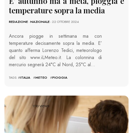
E’ autunno ma a metà, pioggia e
temperature sopra la media
REDAZIONE
-
NAZIONALE
- 22 OTTOBRE 2024
Ancora piogge in settimana ma con
temperature decisamente sopra la media. E’
quanto afferma Lorenzo Tedici, meteorologo
del sito www.iLMeteo.it. La colonnina di
mercurio segnerà 24°C al Nord, 25°C al…
TAGS: #
ITALIA
#
METEO
#
PIOGGIA
1110 VIEWS