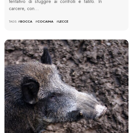
tentativo di sfuggire ai controlli è fallito. In
carcere, con…
TAGS: #
BOCCA
#
COCAINA
#
LECCE
1058 VIEWS