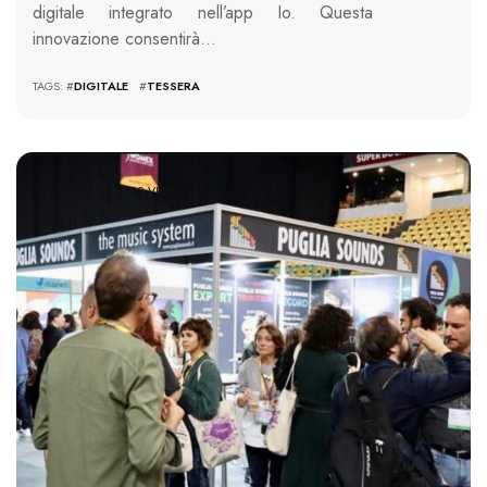
digitale integrato nell’app Io. Questa
innovazione consentirà…
TAGS: #
DIGITALE
#
TESSERA
1122 VIEWS