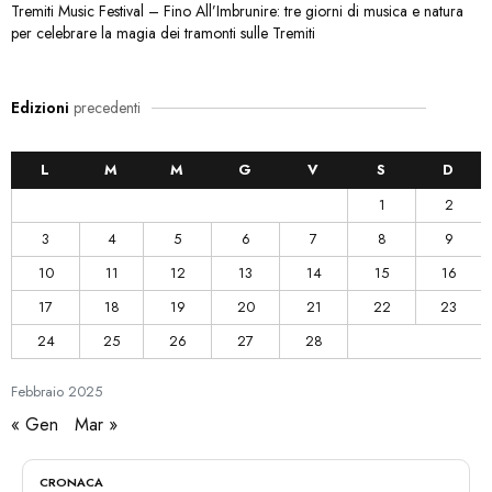
Tremiti Music Festival – Fino All’Imbrunire: tre giorni di musica e natura
per celebrare la magia dei tramonti sulle Tremiti
Edizioni
precedenti
L
M
M
G
V
S
D
1
2
3
4
5
6
7
8
9
10
11
12
13
14
15
16
17
18
19
20
21
22
23
24
25
26
27
28
Febbraio
2025
« Gen
Mar »
CRONACA