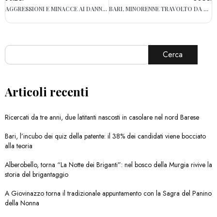
AGGRESSIONI E MINACCE AI DANNI DELLA MADRE UN ARRESTO A TARANTO
BARI, MINORENNE TRAVOLTO DA AUTO AL SAN PAOLO: TRASPORTATO IN OSPEDALE
Cerca
Articoli recenti
Ricercati da tre anni, due latitanti nascosti in casolare nel nord Barese
Bari, l’incubo dei quiz della patente: il 38% dei candidati viene bocciato
alla teoria
Alberobello, torna “La Notte dei Briganti”: nel bosco della Murgia rivive la
storia del brigantaggio
A Giovinazzo torna il tradizionale appuntamento con la Sagra del Panino
della Nonna