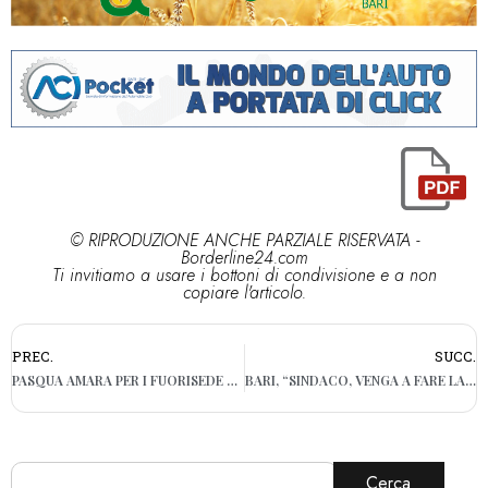
© RIPRODUZIONE ANCHE PARZIALE RISERVATA -
Borderline24.com
Ti invitiamo a usare i bottoni di condivisione e a non
copiare l'articolo.
PREC.
SUCC.
PASQUA AMARA PER I FUORISEDE PUGLIESI: VOLI OLTRE I 400 EURO E TRENI ‘D’ORO’ PER TORNARE A BARI E LECCE
BARI, “SINDACO, VENGA A FARE LA SPESA NEL FANGO DI JAPIGIA”. L’AMARO SFOGO DEL CITTADINO CHE DA ANNI COMBATTE PER IL PROPRIO QUARTIERE
Cerca