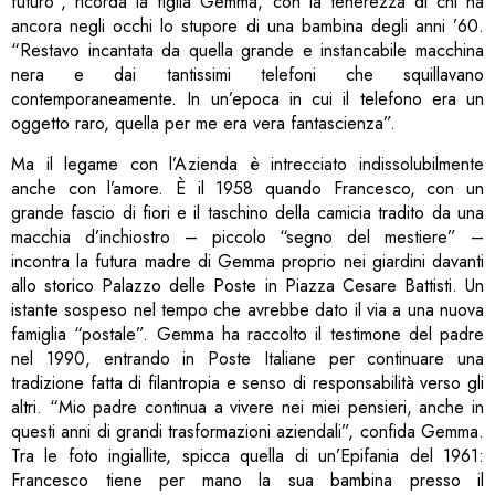
futuro”, ricorda la figlia Gemma, con la tenerezza di chi ha
ancora negli occhi lo stupore di una bambina degli anni ’60.
“Restavo incantata da quella grande e instancabile macchina
nera e dai tantissimi telefoni che squillavano
contemporaneamente. In un’epoca in cui il telefono era un
oggetto raro, quella per me era vera fantascienza”.
Ma il legame con l’Azienda è intrecciato indissolubilmente
anche con l’amore. È il 1958 quando Francesco, con un
grande fascio di fiori e il taschino della camicia tradito da una
macchia d’inchiostro – piccolo “segno del mestiere” –
incontra la futura madre di Gemma proprio nei giardini davanti
allo storico Palazzo delle Poste in Piazza Cesare Battisti. Un
istante sospeso nel tempo che avrebbe dato il via a una nuova
famiglia “postale”. Gemma ha raccolto il testimone del padre
nel 1990, entrando in Poste Italiane per continuare una
tradizione fatta di filantropia e senso di responsabilità verso gli
altri. “Mio padre continua a vivere nei miei pensieri, anche in
questi anni di grandi trasformazioni aziendali”, confida Gemma.
Tra le foto ingiallite, spicca quella di un’Epifania del 1961:
Francesco tiene per mano la sua bambina presso il