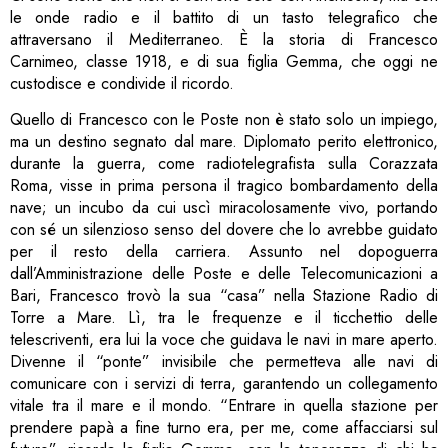
le onde radio e il battito di un tasto telegrafico che
attraversano il Mediterraneo. È la storia di Francesco
Carnimeo, classe 1918, e di sua figlia Gemma, che oggi ne
custodisce e condivide il ricordo.
Quello di Francesco con le Poste non è stato solo un impiego,
ma un destino segnato dal mare. Diplomato perito elettronico,
durante la guerra, come radiotelegrafista sulla Corazzata
Roma, visse in prima persona il tragico bombardamento della
nave; un incubo da cui uscì miracolosamente vivo, portando
con sé un silenzioso senso del dovere che lo avrebbe guidato
per il resto della carriera. Assunto nel dopoguerra
dall’Amministrazione delle Poste e delle Telecomunicazioni a
Bari, Francesco trovò la sua “casa” nella Stazione Radio di
Torre a Mare. Lì, tra le frequenze e il ticchettio delle
telescriventi, era lui la voce che guidava le navi in mare aperto.
Divenne il “ponte” invisibile che permetteva alle navi di
comunicare con i servizi di terra, garantendo un collegamento
vitale tra il mare e il mondo. “Entrare in quella stazione per
prendere papà a fine turno era, per me, come affacciarsi sul