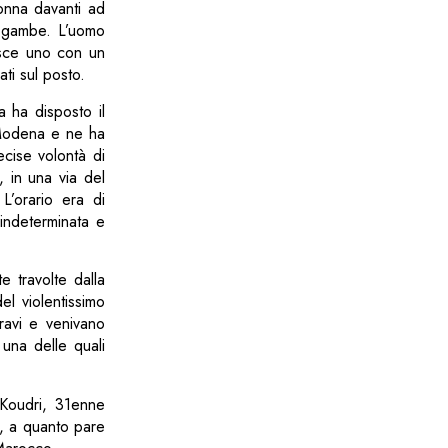
onna davanti ad
le gambe. L’uomo
isce uno con un
ati sul posto.
a ha disposto il
 Modena e ne ha
ecise volontà di
, in una via del
L’orario era di
 indeterminata e
 travolte dalla
l violentissimo
ravi e venivano
 una delle quali
 Koudri, 31enne
, a quanto pare