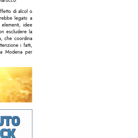
 Marocco.
ffetto di alcol o
arebbe legato a
 elementi, idee
on escludere la
a, che coordina
enzione i fatti,
o a Modena per