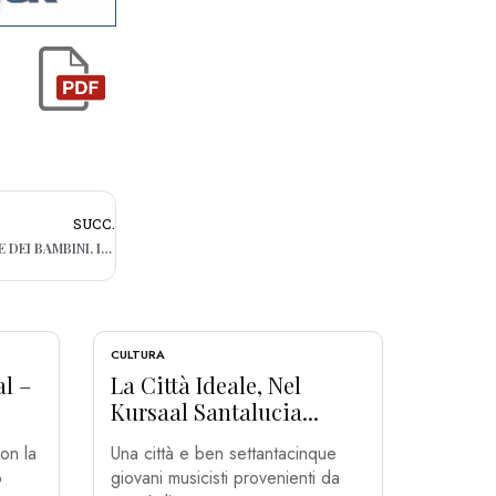
SUCC.
LA DISUGUAGLIANZA PESA SUL BENESSERE DEI BAMBINI, ITALIA AL 30ESIMO POSTO PER POVERTÀ MINORILE
CULTURA
al –
La Città Ideale, Nel
Kursaal Santalucia...
on la
Una città e ben settantacinque
o
giovani musicisti provenienti da