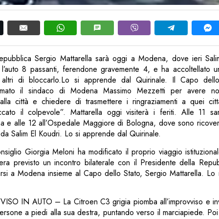
Repubblica Sergio Mattarella sarà oggi a Modena, dove ieri Sali
n l’auto 8 passanti, ferendone gravemente 4, e ha accoltellato 
ltri di bloccarlo.Lo si apprende dal Quirinale. Il Capo dello
mato il sindaco di Modena Massimo Mezzetti per avere notiz
alla città e chiedere di trasmettere i ringraziamenti a quei cit
ato il colpevole”. Mattarella oggi visiterà i feriti. Alle 11 sa
 e alle 12 all’Ospedale Maggiore di Bologna, dove sono ricoverat
to da Salim El Koudri. Lo si apprende dal Quirinale.
siglio Giorgia Meloni ha modificato il proprio viaggio istituziona
era previsto un incontro bilaterale con il Presidente della Repu
ecarsi a Modena insieme al Capo dello Stato, Sergio Mattarella. Lo r
O IN AUTO – La Citroen C3 grigia piomba all’improvviso e inv
ersone a piedi alla sua destra, puntando verso il marciapiede. Poi