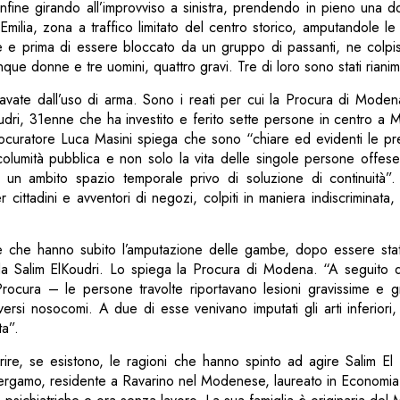
nfine girando all’improvviso a sinistra, prendendo in pieno una d
Emilia, zona a traffico limitato del centro storico, amputandole 
e e prima di essere bloccato da un gruppo di passanti, ne colp
cinque donne e tre uomini, quattro gravi. Tre di loro sono stati rianim
avate dall’uso di arma. Sono i reati per cui la Procura di Moden
udri, 31enne che ha investito e ferito sette persone in centro a
procuratore Luca Masini spiega che sono “chiare ed evidenti le pr
ncolumità pubblica e non solo la vita delle singole persone offese
n un ambito spazio temporale privo di soluzione di continuità”. 
cittadini e avventori di negozi, colpiti in maniera indiscriminata,
che hanno subito l’amputazione delle gambe, dopo essere state
a Salim ElKoudri. Lo spiega la Procura di Modena. “A seguito de
Procura – le persone travolte riportavano lesioni gravissime e g
versi nosocomi. A due di esse venivano imputati gli arti inferiori,
ta”.
ire, se esistono, le ragioni che hanno spinto ad agire Salim El
 Bergamo, residente a Ravarino nel Modenese, laureato in Economia