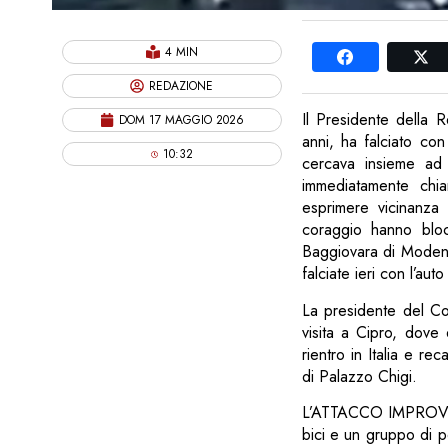
4 MIN
REDAZIONE
Il Presidente della 
DOM 17 MAGGIO 2026
anni, ha falciato co
10:32
cercava insieme ad a
immediatamente chia
esprimere vicinanza 
coraggio hanno blocc
Baggiovara di Modena
falciate ieri con l’au
La presidente del Con
visita a Cipro, dove 
rientro in Italia e r
di Palazzo Chigi.
L’ATTACCO IMPROVVIS
bici e un gruppo di p