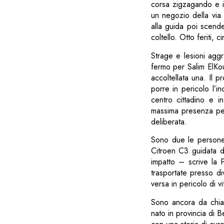
corsa zigzagando e i
un negozio della via 
alla guida poi scend
coltello. Otto feriti, 
Strage e lesioni aggr
fermo per Salim ElKo
accoltellata una. Il 
porre in pericolo l’i
centro cittadino e i
massima presenza per 
deliberata.
Sono due le persone 
Citroen C3 guidata d
impatto – scrive la 
trasportate presso di
versa in pericolo di vi
Sono ancora da chiar
nato in provincia di