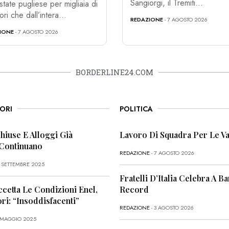
Sangiorgi, il Tremiti...
estate pugliese per migliaia di
tori che dall’intera...
REDAZIONE
- 7 AGOSTO 2026
IONE
- 7 AGOSTO 2026
BORDERLINE24.COM
ORI
POLITICA
Chiuse E Alloggi Già
Lavoro Di Squadra Per Le Va
 Continuano
REDAZIONE
- 7 AGOSTO 2026
6 SETTEMBRE 2025
Fratelli D’Italia Celebra A Bar
ccetta Le Condizioni Enel,
Record
i: “Insoddisfacenti”
REDAZIONE
- 3 AGOSTO 2026
1 MAGGIO 2025