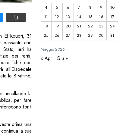
4
5
6
7
8
9
10
11
12
13
14
15
16
17
18
19
20
21
22
23
24
25
26
27
28
29
30
31
m El Koudri, 31
un passante che
 Stato, ieri ha
Maggio
2026
ie dei feriti,
« Apr
Giu »
tadini “che con
rà all’Ospedale
e le 8 vittime,
le annullando la
bblica, per fare
iferiscono fonti
este prima una
 continua la sua