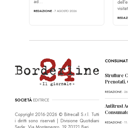
ad...
dell’
visita
REDAZIONE
- 7 AGOSTO 2026
REDAZ
CONSUMAT
Strutture 
Prenotati,
REDAZIONE
- 2
SOCIETÀ
EDITRICE
Antitrust A
Consumator
Copyright 2016-2026 © Bitrecall S.r.l. Tutti
i diritti sono riservati | Divisione Quotidiani
REDAZIONE
- 1
Sede: Via Montenegro, 19 70121 Bari