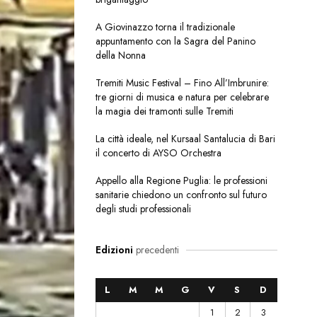
A Giovinazzo torna il tradizionale
appuntamento con la Sagra del Panino
della Nonna
Tremiti Music Festival – Fino All’Imbrunire:
tre giorni di musica e natura per celebrare
la magia dei tramonti sulle Tremiti
La città ideale, nel Kursaal Santalucia di Bari
il concerto di AYSO Orchestra
Appello alla Regione Puglia: le professioni
sanitarie chiedono un confronto sul futuro
degli studi professionali
Edizioni
precedenti
L
M
M
G
V
S
D
1
2
3