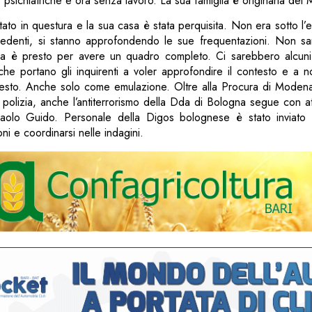
 psichiatriche e ora senza lavoro. La sua famiglia è originaria del
tato in questura e la sua casa è stata perquisita. Non era sotto l’e
edenti, si stanno approfondendo le sue frequentazioni. Non s
ma è presto per avere un quadro completo. Ci sarebbero alcuni
che portano gli inquirenti a voler approfondire il contesto e a n
gesto. Anche solo come emulazione. Oltre alla Procura di Moden
a polizia, anche l’antiterrorismo della Dda di Bologna segue con att
Paolo Guido. Personale della Digos bolognese è stato inviat
ni e coordinarsi nelle indagini.