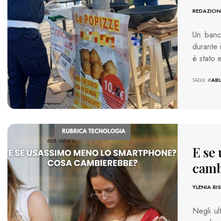
REDAZION
Un banc
durante i
è stato 
TAGS: #
AB
608 VIEWS
E se
camb
YLENIA BI
Negli ul