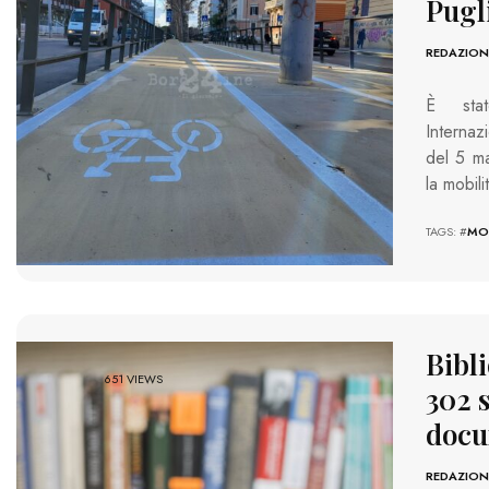
Pugl
REDAZION
È stat
Internaz
del 5 ma
la mobil
TAGS: #
MOB
Bibli
651 VIEWS
302 s
docu
REDAZION