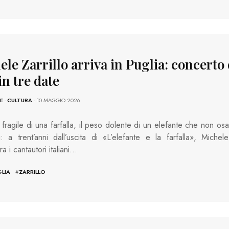
le Zarrillo arriva in Puglia: concerto 
in tre date
E
-
CULTURA
- 10 MAGGIO 2026
 fragile di una farfalla, il peso dolente di un elefante che non osa
i: a trent’anni dall’uscita di «L’elefante e la farfalla», Michele
tra i cantautori italiani…
LIA
#
ZARRILLO