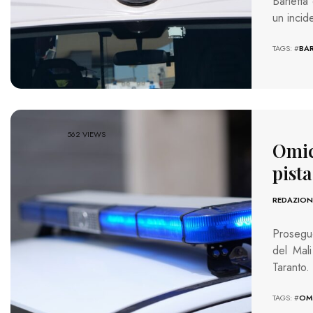
Barletta
un incid
TAGS: #
BA
562 VIEWS
Omic
pist
REDAZION
Proseguo
del Mali
Taranto.
TAGS: #
OM