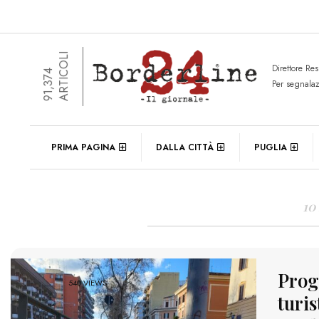
ARTICOLI
Direttore Re
91,374
Per segnala
DAIL
PRIMA PAGINA
DALLA CITTÀ
PUGLIA
10
Proge
540 VIEWS
turis