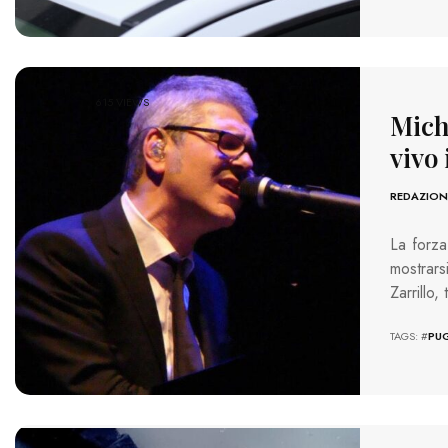
615 VIEWS
Miche
vivo 
REDAZION
La forza
mostrars
Zarrillo, 
TAGS: #
PUG