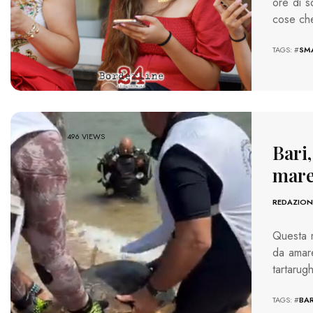
ore di s
cose che
TAGS: #
SM
496 VIEWS
Bari,
mare
REDAZION
Questa m
da amare
tartarug
TAGS: #
BAR