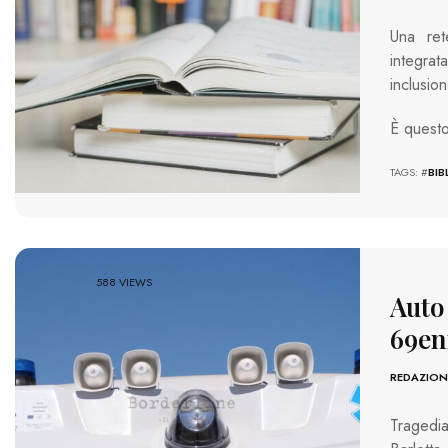
Una ret
integra
inclusion
È questo
TAGS: #
BIB
588 VIEWS
Auto 
69en
REDAZION
Tragedia