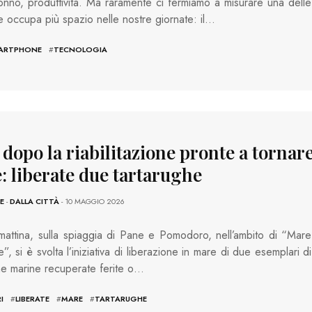
onno, produttività. Ma raramente ci fermiamo a misurare una delle
 occupa più spazio nelle nostre giornate: il…
ARTPHONE
#
TECNOLOGIA
 dopo la riabilitazione pronte a tornare
: liberate due tartarughe
E
-
DALLA CITTÀ
- 10 MAGGIO 2026
attina, sulla spiaggia di Pane e Pomodoro, nell’ambito di “Mare
”, si è svolta l’iniziativa di liberazione in mare di due esemplari di
he marine recuperate ferite o…
I
#
LIBERATE
#
MARE
#
TARTARUGHE