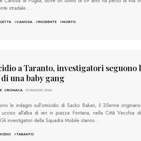
 e Canosa di Puglia, dove un uomo di 69 anni ha perso la vita in
ente stradale….
RLETTA
#
CANOSA
#
INCIDENTE
#
MORTO
idio a Taranto, investigatori seguono 
a di una baby gang
E
-
CRONACA
- 10 MAGGIO 2026
no le indagini sull’omicidio di Sacko Bakari, il 35enne originario
 ucciso all’alba di ieri in piazza Fontana, nella Città Vecchia di
 Gli investigatori della Squadra Mobile stanno…
ICIDIO
#
TARANTO