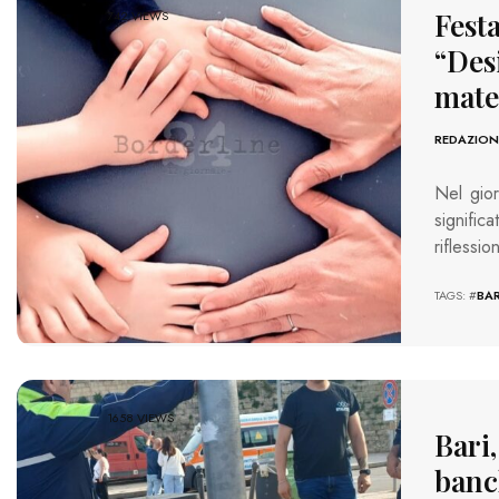
Fest
742 VIEWS
“Desi
mate
REDAZION
Nel gior
signifi
riflessi
TAGS: #
BAR
1658 VIEWS
Bari,
banch