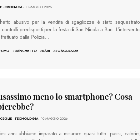
E
-
CRONACA
- 10 MAGGIO 2026
hetto abusivo per la vendita di sgagliozze è stato sequestrato
 controlli predisposti per la festa di San Nicola a Bari. L’intervento
effettuato dalla Polizia…
USIVO
#
BANCHETTO
#
BARI
#
SGAGLIOZZE
 usassimo meno lo smartphone? Cosa
ierebbe?
SCEGLIE
-
TECNOLOGIA
- 10 MAGGIO 2026
timi anni abbiamo imparato a misurare quasi tutto: passi, calorie,