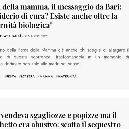
a della mamma, il messaggio da Bari:
derio di cura? Esiste anche oltre la
rnità biologica”
E
-
ATTUALITÀ
- 10 MAGGIO 2026
no della Festa della Mamma c’è anche chi sceglie di allargare il
cato di questa ricorrenza, trasformandola in un momento di
one dedicato non solo alle madri nel senso…
I
#
FESTA
#
LETTERA
#
MAMMA
#
MATERNITÀ
 vendeva sgagliozze e popizze ma il
etto era abusivo: scatta il sequestro