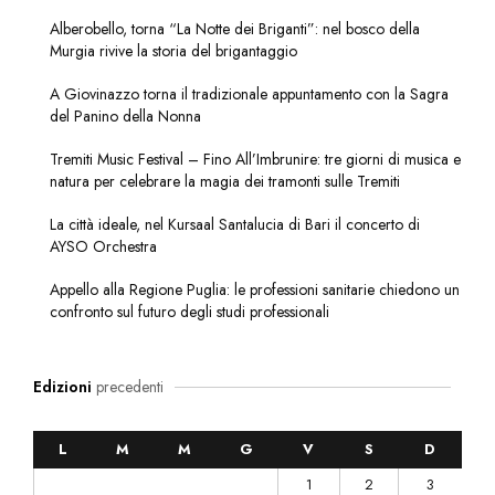
Alberobello, torna “La Notte dei Briganti”: nel bosco della
Murgia rivive la storia del brigantaggio
A Giovinazzo torna il tradizionale appuntamento con la Sagra
del Panino della Nonna
Tremiti Music Festival – Fino All’Imbrunire: tre giorni di musica e
natura per celebrare la magia dei tramonti sulle Tremiti
La città ideale, nel Kursaal Santalucia di Bari il concerto di
AYSO Orchestra
Appello alla Regione Puglia: le professioni sanitarie chiedono un
confronto sul futuro degli studi professionali
Edizioni
precedenti
L
M
M
G
V
S
D
1
2
3