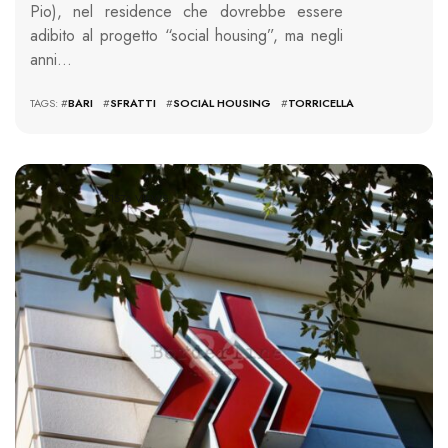
Pio), nel residence che dovrebbe essere
adibito al progetto “social housing”, ma negli
anni…
TAGS: #
BARI
#
SFRATTI
#
SOCIAL HOUSING
#
TORRICELLA
1576 VIEWS