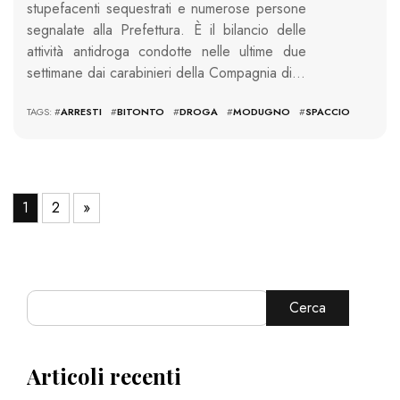
stupefacenti sequestrati e numerose persone
segnalate alla Prefettura. È il bilancio delle
attività antidroga condotte nelle ultime due
settimane dai carabinieri della Compagnia di…
TAGS: #
ARRESTI
#
BITONTO
#
DROGA
#
MODUGNO
#
SPACCIO
1
2
»
Cerca
Articoli recenti