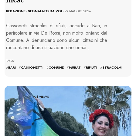
REDAZIONE
-
SEGNALATO DA VOI
- 29 MAGGIO 2026
Cassonetti stracolmi di rifiuti, accade a Bari, in
particolare in via De Rossi, non molto lontano dal
Comune. A denunciarlo sono alcuni cittadini che
raccontano di una situazione che ormai…
TAGS:
#
BARI
#
CASSONETTI
#
COMUNE
#
MURAT
#
RIFIUTI
#
STRACOLMI
931 VIEWS