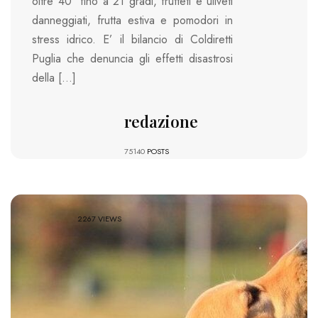
oltre 40° fino a 21 gradi, frutteti e uliveti
danneggiati, frutta estiva e pomodori in
stress idrico. E’ il bilancio di Coldiretti
Puglia che denuncia gli effetti disastrosi
della […]
redazione
75140
POSTS
2267 VIEWS