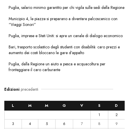
Puglia, salario minimo garantito per chi vigila sulle sedi della Regione
Municipio 4, le piazze si preparano a diventare palcoscenico con
“Viaggi Sonori”
Puglia, imprese e Stati Uniti: si apre un canale di dialogo economico
Bari, trasporto scolastico degli studenti con disabilità: caro prezzi e
aumento dei costi bloccano le gare d’appalto
Puglia, dalla Regione un aiuto a pesca e acquacoltura per
fronteggiare il caro carburante
Edizioni
precedenti
L
M
M
G
V
S
D
1
2
3
4
5
6
7
8
9