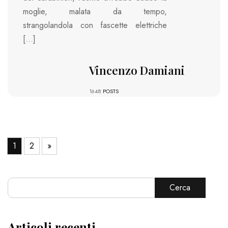
moglie, malata da tempo,
strangolandola con fascette elettriche
[…]
Vincenzo Damiani
1648
POSTS
1
2
»
Cerca
Articoli recenti