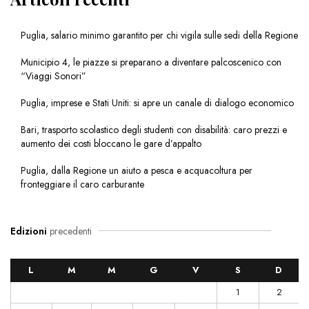
Puglia, salario minimo garantito per chi vigila sulle sedi della Regione
Municipio 4, le piazze si preparano a diventare palcoscenico con
“Viaggi Sonori”
Puglia, imprese e Stati Uniti: si apre un canale di dialogo economico
Bari, trasporto scolastico degli studenti con disabilità: caro prezzi e
aumento dei costi bloccano le gare d’appalto
Puglia, dalla Regione un aiuto a pesca e acquacoltura per
fronteggiare il caro carburante
Edizioni
precedenti
L
M
M
G
V
S
D
1
2