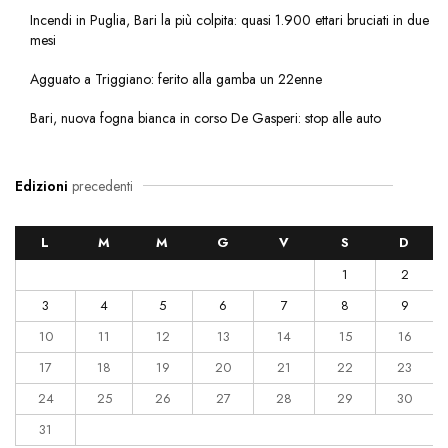
Incendi in Puglia, Bari la più colpita: quasi 1.900 ettari bruciati in due
mesi
Agguato a Triggiano: ferito alla gamba un 22enne
Bari, nuova fogna bianca in corso De Gasperi: stop alle auto
Edizioni
precedenti
L
M
M
G
V
S
D
1
2
3
4
5
6
7
8
9
10
11
12
13
14
15
16
17
18
19
20
21
22
23
24
25
26
27
28
29
30
31