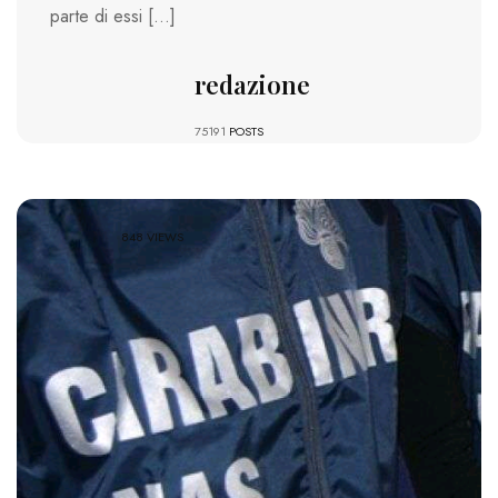
parte di essi […]
redazione
75191
POSTS
848 VIEWS