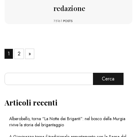
redazione
75161
POSTS
1
2
»
Cerca
Articoli recenti
Alberobello, torna “La Notte dei Briganti”: nel bosco della Murgia
rivive la storia del brigantaggio
A Giovinazzo torna il tradizionale appuntamento con la Sagra del