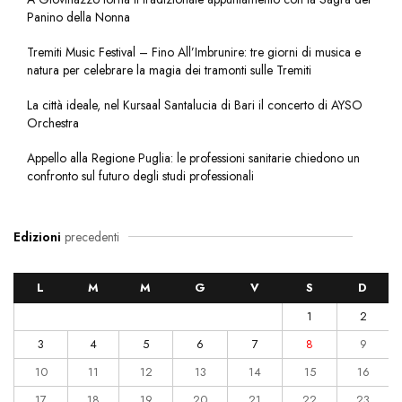
Panino della Nonna
Tremiti Music Festival – Fino All’Imbrunire: tre giorni di musica e
natura per celebrare la magia dei tramonti sulle Tremiti
La città ideale, nel Kursaal Santalucia di Bari il concerto di AYSO
Orchestra
Appello alla Regione Puglia: le professioni sanitarie chiedono un
confronto sul futuro degli studi professionali
Edizioni
precedenti
L
M
M
G
V
S
D
1
2
3
4
5
6
7
8
9
10
11
12
13
14
15
16
17
18
19
20
21
22
23