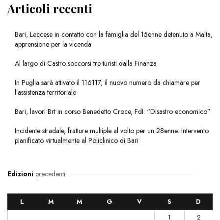
Articoli recenti
Bari, Leccese in contatto con la famiglia del 15enne detenuto a Malta,
apprensione per la vicenda
Al largo di Castro soccorsi tre turisti dalla Finanza
In Puglia sarà attivato il 116117, il nuovo numero da chiamare per
l’assistenza territoriale
Bari, lavori Brt in corso Benedetto Croce, FdI: “Disastro economico”
Incidente stradale, fratture multiple al volto per un 28enne: intervento
pianificato virtualmente al Policlinico di Bari
Edizioni
precedenti
L
M
M
G
V
S
D
1
2