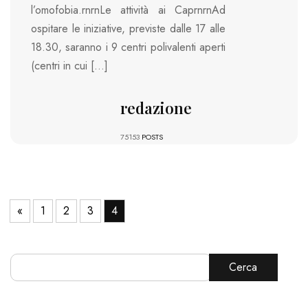
l’omofobia.rnrnLe attività ai CaprnrnAd
ospitare le iniziative, previste dalle 17 alle
18.30, saranno i 9 centri polivalenti aperti
(centri in cui […]
redazione
75153
POSTS
«
1
2
3
4
Cerca