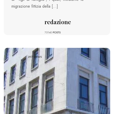
migrazione fittizia della […]
redazione
75140
POSTS
297 VIEWS