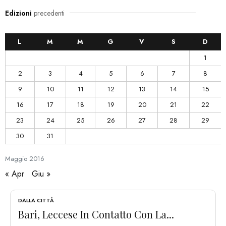
Edizioni
precedenti
L
M
M
G
V
S
D
1
2
3
4
5
6
7
8
9
10
11
12
13
14
15
16
17
18
19
20
21
22
23
24
25
26
27
28
29
30
31
Maggio
2016
« Apr
Giu »
DALLA CITTÀ
Bari, Leccese In Contatto Con La...