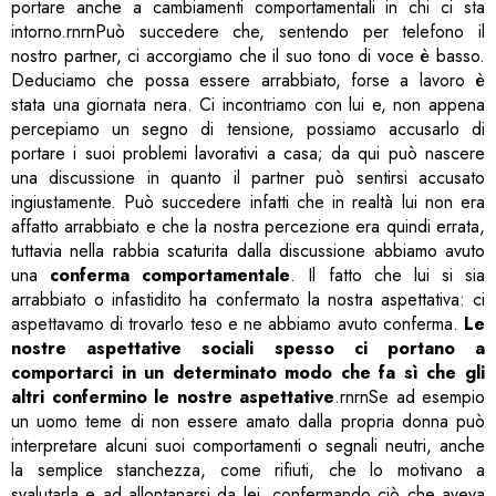
portare anche a cambiamenti comportamentali in chi ci sta
intorno.rnrnPuò succedere che, sentendo per telefono il
nostro partner, ci accorgiamo che il suo tono di voce è basso.
Deduciamo che possa essere arrabbiato, forse a lavoro è
stata una giornata nera. Ci incontriamo con lui e, non appena
percepiamo un segno di tensione, possiamo accusarlo di
portare i suoi problemi lavorativi a casa; da qui può nascere
una discussione in quanto il partner può sentirsi accusato
ingiustamente. Può succedere infatti che in realtà lui non era
affatto arrabbiato e che la nostra percezione era quindi errata,
tuttavia nella rabbia scaturita dalla discussione abbiamo avuto
una
conferma comportamentale
. Il fatto che lui si sia
arrabbiato o infastidito ha confermato la nostra aspettativa: ci
aspettavamo di trovarlo teso e ne abbiamo avuto conferma.
Le
nostre aspettative sociali spesso ci portano a
comportarci in un determinato modo che fa sì che gli
altri confermino le nostre aspettative
.rnrnSe ad esempio
un uomo teme di non essere amato dalla propria donna può
interpretare alcuni suoi comportamenti o segnali neutri, anche
la semplice stanchezza, come rifiuti, che lo motivano a
svalutarla e ad allontanarsi da lei, confermando ciò che aveva