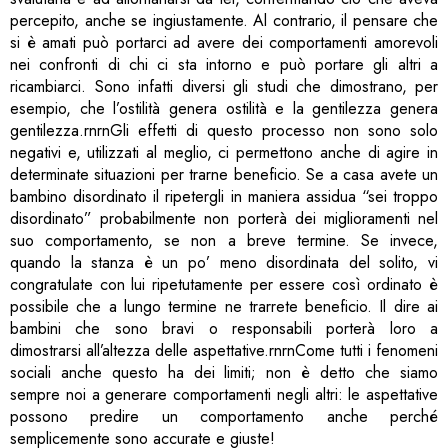
percepito, anche se ingiustamente. Al contrario, il pensare che
si è amati può portarci ad avere dei comportamenti amorevoli
nei confronti di chi ci sta intorno e può portare gli altri a
ricambiarci. Sono infatti diversi gli studi che dimostrano, per
esempio, che l’ostilità genera ostilità e la gentilezza genera
gentilezza.rnrnGli effetti di questo processo non sono solo
negativi e, utilizzati al meglio, ci permettono anche di agire in
determinate situazioni per trarne beneficio. Se a casa avete un
bambino disordinato il ripetergli in maniera assidua “sei troppo
disordinato” probabilmente non porterà dei miglioramenti nel
suo comportamento, se non a breve termine. Se invece,
quando la stanza è un po’ meno disordinata del solito, vi
congratulate con lui ripetutamente per essere così ordinato è
possibile che a lungo termine ne trarrete beneficio. Il dire ai
bambini che sono bravi o responsabili porterà loro a
dimostrarsi all’altezza delle aspettative.rnrnCome tutti i fenomeni
sociali anche questo ha dei limiti; non è detto che siamo
sempre noi a generare comportamenti negli altri: le aspettative
possono predire un comportamento anche perché
semplicemente sono accurate e giuste!