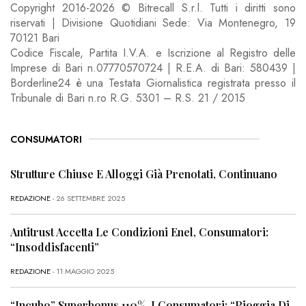
Copyright 2016-2026 © Bitrecall S.r.l. Tutti i diritti sono
riservati | Divisione Quotidiani Sede: Via Montenegro, 19
70121 Bari
Codice Fiscale, Partita I.V.A. e Iscrizione al Registro delle
Imprese di Bari n.07770570724 | R.E.A. di Bari: 580439 |
Borderline24 è una Testata Giornalistica registrata presso il
Tribunale di Bari n.ro R.G. 5301 – R.S. 21 / 2015
CONSUMATORI
Strutture Chiuse E Alloggi Già Prenotati, Continuano
REDAZIONE
- 26 SETTEMBRE 2025
Antitrust Accetta Le Condizioni Enel, Consumatori:
“Insoddisfacenti”
REDAZIONE
- 11 MAGGIO 2025
“Incubo” Superbonus 110%, I Consumatori: “Pioggia Di