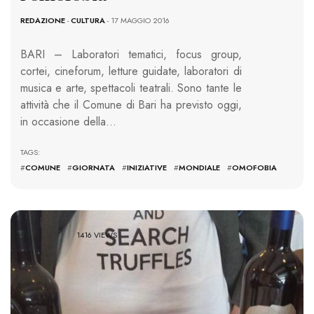
REDAZIONE
-
CULTURA
- 17 MAGGIO 2016
BARI – Laboratori tematici, focus group,
cortei, cineforum, letture guidate, laboratori di
musica e arte, spettacoli teatrali. Sono tante le
attività che il Comune di Bari ha previsto oggi,
in occasione della…
TAGS:
#
COMUNE
#
GIORNATA
#
INIZIATIVE
#
MONDIALE
#
OMOFOBIA
1416 VIEWS