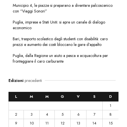
Municipio 4, le piazze si preparano a diventare palcoscenico
con “Viaggi Sonori”
Puglia, imprese e Stati Uniti: si apre un canale di dialogo
economico
Bari, trasporto scolastico degli studenti con disabilità: caro
prezzi e aumento dei costi bloccano le gare d’appalto
Puglia, dalla Regione un aiuto a pesca e acquacoltura per
fronteggiare il caro carburante
Edizioni
precedenti
L
M
M
G
V
S
D
1
2
3
4
5
6
7
8
9
10
11
12
13
14
15