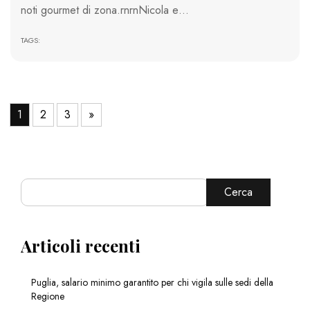
noti gourmet di zona.rnrnNicola e…
TAGS:
1
2
3
»
Cerca
Articoli recenti
Puglia, salario minimo garantito per chi vigila sulle sedi della
Regione