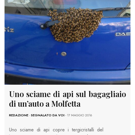
Uno sciame di api sul bagagliaio
di un’auto a Molfetta
REDAZIONE
-
SEGNALATO DA VOI
- 17 MAGGIO 2016
Uno sciame di api copre i tergicristalli del