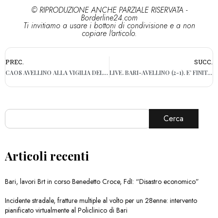
© RIPRODUZIONE ANCHE PARZIALE RISERVATA -
Borderline24.com
Ti invitiamo a usare i bottoni di condivisione e a non
copiare l'articolo.
PREC.
SUCC.
CAOS AVELLINO ALLA VIGILIA DELLA GARA A BARI: PIOGGIA DI DEFERIMENTI PER ILLECITO SPORTIVO
LIVE. BARI-AVELLINO (2-1). E’ FINITA, I BIANCOROSSI VINCONO IN RIMONTA
Cerca
Articoli recenti
Bari, lavori Brt in corso Benedetto Croce, FdI: “Disastro economico”
Incidente stradale, fratture multiple al volto per un 28enne: intervento
pianificato virtualmente al Policlinico di Bari