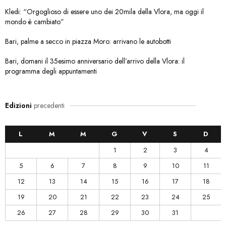
Kledi: “Orgoglioso di essere uno dei 20mila della Vlora, ma oggi il
mondo è cambiato”
Bari, palme a secco in piazza Moro: arrivano le autobotti
Bari, domani il 35esimo anniversario dell’arrivo della Vlora: il
programma degli appuntamenti
Edizioni
precedenti
L
M
M
G
V
S
D
1
2
3
4
5
6
7
8
9
10
11
12
13
14
15
16
17
18
19
20
21
22
23
24
25
26
27
28
29
30
31