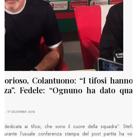
ttorioso, Colantuono: “I tifosi hanno 
enza”. Fedele: “Ognuno ha dato qual
ARI
- 17 DICEMBRE 2016
ia dedicata ai tifosi, che sono il cuore della squadra”. Stefa
durante l’usuale conferenza stampa del post partita ha volu