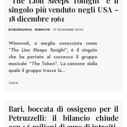
“The Lion Sleeps Tonight” è il
singolo più venduto negli USA –
18 dicembre 1961
BORDERLINE24
-
RUBRICHE
- 17 DICEMBRE 2016
Wimoweh
, o meglio conosciuta come
“
The Lion Sleeps Tonight
“, è il singolo
che ha portato al successo il gruppo
musicale “The Token”. La canzone dalla
quale il gruppo trasse la…
TAGS:
Bari, boccata di ossigeno per il
Petruzzelli: il bilancio chiude
con 1,6 milioni di euro di introiti