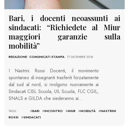
Bari, i docenti neoassunti ai
sindacati: “Richiedete al Miur
maggiori garanzie sulla
mobilità”
REDAZIONE
-
COMUNICATI STAMPA
- 17 DICEMBRE 2016
I Nastrini Rossi Docenti, il movimento
spontaneo di insegnanti trasferiti forzatamente
dal sud al nord, si rivolgono nuovamente ai
Sindacati CISL Scuola, UIL Scuola, FLC CGIL,
SNALS e GILDA che siederanno ai…
TAGS: #
BARI
#
INCONTRO
#
MIUR
#
MOBILITÀ
#
NASTRINI
ROSSI
#
SINDACATI