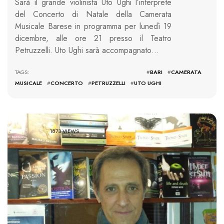
Sarà il grande violinista Uto Ughi l’interprete
del Concerto di Natale della Camerata
Musicale Barese in programma per lunedì 19
dicembre, alle ore 21 presso il Teatro
Petruzzelli. Uto Ughi sarà accompagnato…
TAGS: #
BARI
#
CAMERATA
MUSICALE
#
CONCERTO
#
PETRUZZELLI
#
UTO UGHI
1873 VIEWS