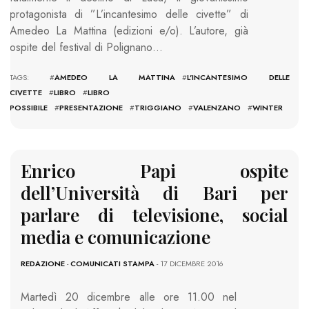
protagonista di ”L’incantesimo delle civette” di
Amedeo La Mattina (edizioni e/o). L’autore, già
ospite del festival di Polignano…
TAGS: #
AMEDEO LA MATTINA
#
L'INCANTESIMO DELLE
CIVETTE
#
LIBRO
#
LIBRO
POSSIBILE
#
PRESENTAZIONE
#
TRIGGIANO
#
VALENZANO
#
WINTER
Enrico Papi ospite
dell’Università di Bari per
parlare di televisione, social
media e comunicazione
REDAZIONE
-
COMUNICATI STAMPA
- 17 DICEMBRE 2016
Martedì 20 dicembre alle ore 11.00 nel