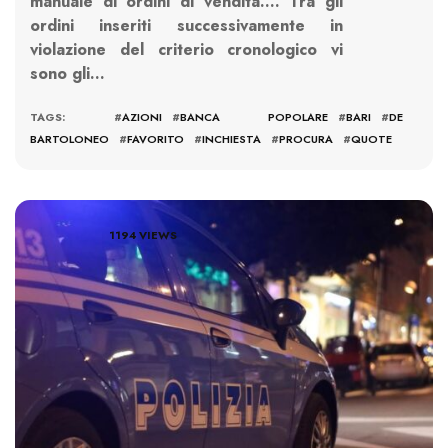
manuale di ordini di vendita…. Tra gli
ordini inseriti successivamente in
violazione del criterio cronologico vi
sono gli…
TAGS: #
AZIONI
#
BANCA POPOLARE
#
BARI
#
DE
BARTOLONEO
#
FAVORITO
#
INCHIESTA
#
PROCURA
#
QUOTE
1194 VIEWS