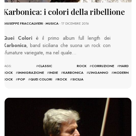
Karbonica: i colori della ribellione
GIUSEPPE FRACCALVIERI
-
MUSICA
- 17 DICEMBRE 2016
Quei Colori
è il primo album full length dei
Karbonica
, band siciliana che suona un rock con
sfumature variegate, ma nel quale…
TAGS: #
CLASSIC ROCK
#
CORRUZIONE
#
HARD
ROCK
#
IMMIGRAZIONE
#
INDIE
#
KARBONICA
#
L'INGANNO
#
MODERN
ROCK
#
POP
#
QUEI COLORI
#
ROCK
#
SICILIA
1913 VIEWS