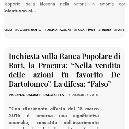
re l’apporto della tifoseria nella vittoria in rimonta contr
n
Colantuono ai…
ADOSSI
#
COLANTUONO
#
DICHIARAZIONI
#
FCBARI1908
#
FEDELE
#
PARTIT
Inchiesta sulla Banca Popolare di
Bari, la Procura: “Nella vendita
delle azioni fu favorito De
Bartolomeo”. La difesa: “Falso”
VINCENZO DAMIANI
-
DALLA CITTÀ
- 17 DICEMBRE 2016
“Con riferimento all’asta del 18 marzo
2016 è emersa una significativa
anomalia, consistita nell’inserimento