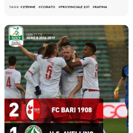
TAGS: #
21ENNE
#
CORATO
#
PROVINCIALE 231
#
RAPINA
1580 VIEWS