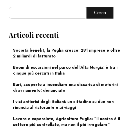
Cerca
Articoli recenti
Società benefit, la Puglia cresce: 281 imprese e oltre
2 miliardi di fatturato
Boom di escursioni nel parco dell’Alta Murgia: è tra i
cinque più cercati in Italia
Bari, scoperto a incendiare una discarica di motorini
di avviamento: denunciato
I vizi anticrisi degli italiani: un cittadino su due non
rinuncia al ristorante e ai viaggi
Lavoro e caporalato, Agricoltura Puglia: “Il nostro è il
settore più controllato, ma non il più irregolare”