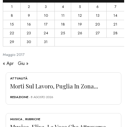
1
2
3
4
5
6
7
8
9
10
11
12
13
14
15
16
17
18
19
20
21
22
23
24
25
26
27
28
29
30
31
Maggio
2017
« Apr
Giu »
ATTUALITÀ
Morti Sul Lavoro, Puglia In Zona...
REDAZIONE
- 8 AGOSTO 2026
MUSICA
,
RUBRICHE
Musica. Elisa, La Voce Che Attraversa...