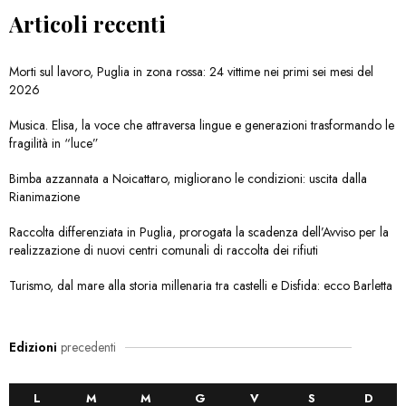
Articoli recenti
Morti sul lavoro, Puglia in zona rossa: 24 vittime nei primi sei mesi del
2026
Musica. Elisa, la voce che attraversa lingue e generazioni trasformando le
fragilità in “luce”
Bimba azzannata a Noicattaro, migliorano le condizioni: uscita dalla
Rianimazione
Raccolta differenziata in Puglia, prorogata la scadenza dell’Avviso per la
realizzazione di nuovi centri comunali di raccolta dei rifiuti
Turismo, dal mare alla storia millenaria tra castelli e Disfida: ecco Barletta
Edizioni
precedenti
L
M
M
G
V
S
D