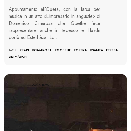
Appuntamento all’Opera, con la farsa per
musica in un atto «L’impresario in angustie» di
Domenico Cimarosa che Goethe fece
rappresentare anche in tedesco e Haydn
portò ad Esterhàza. Lo…
TAGS: #
BARI
#
CIMAROSA
#
GOETHE
#
OPERA
#
SANTA TERESA
DEI MASCHI
3071 VIEWS