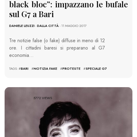
black bloc”: impazzano le bufale
sul G7 a Bari
DANIELE LEUZZI
-
DALLA CITTÀ
- 11 MAGGIO 2017
Tre notizie false (o fake) diffuse in meno di 12
ore. I cittadini baresi si preparano al G7
economia…
TAGS: #
BARI
#
NOTIZIA FAKE
#
PROTESTE
#
SPECIALE G7
5772 VIEWS