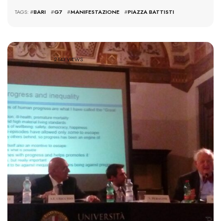
TAGS: #
BARI
#
G7
#
MANIFESTAZIONE
#
PIAZZA BATTISTI
2143 VIEWS