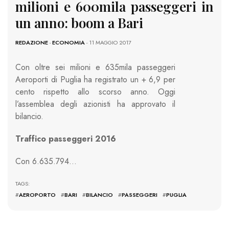
milioni e 600mila passeggeri in
un anno: boom a Bari
REDAZIONE
-
ECONOMIA
- 11 MAGGIO 2017
Con oltre sei milioni e 635mila passeggeri
Aeroporti di Puglia ha registrato un + 6,9 per
cento rispetto allo scorso anno. Oggi
l’assemblea degli azionisti ha approvato il
bilancio.
Traffico passeggeri
2016
Con 6.635.794…
TAGS:
#
AEROPORTO
#
BARI
#
BILANCIO
#
PASSEGGERI
#
PUGLIA