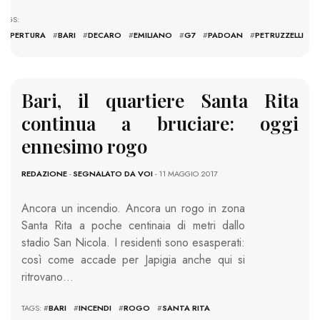
TAGS:
#
APERTURA
#
BARI
#
DECARO
#
EMILIANO
#
G7
#
PADOAN
#
PETRUZZELLI
Bari, il quartiere Santa Rita
continua a bruciare: oggi
ennesimo rogo
REDAZIONE
-
SEGNALATO DA VOI
- 11 MAGGIO 2017
Ancora un incendio. Ancora un rogo in zona
Santa Rita a poche centinaia di metri dallo
stadio San Nicola. I residenti sono esasperati:
così come accade per Japigia anche qui si
ritrovano…
TAGS: #
BARI
#
INCENDI
#
ROGO
#
SANTA RITA