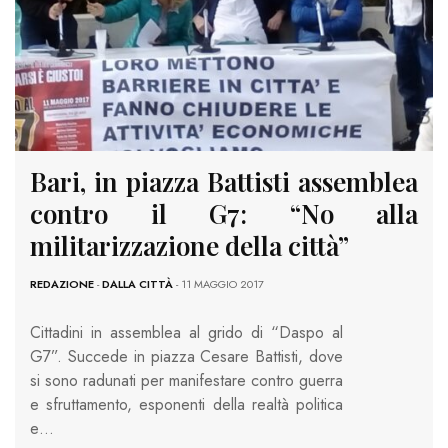
Bari, in piazza Bat­tisti assemblea
contro il G7: “No alla
militarizzazione della città”
REDAZIONE
-
DALLA CITTÀ
- 11 MAGGIO 2017
Cittadini in assembl­ea al grido di “Daspo al
G7”. Succede in piazza Cesare Battis­ti, dove
si sono rad­unati per manifestare contro guerra
e sf­ruttamento, esponenti della realtà polit­ica
e…