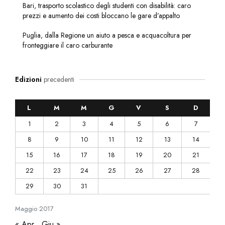
Bari, trasporto scolastico degli studenti con disabilità: caro
prezzi e aumento dei costi bloccano le gare d’appalto
Puglia, dalla Regione un aiuto a pesca e acquacoltura per
fronteggiare il caro carburante
Edizioni
precedenti
L
M
M
G
V
S
D
1
2
3
4
5
6
7
8
9
10
11
12
13
14
15
16
17
18
19
20
21
22
23
24
25
26
27
28
29
30
31
Maggio
2017
« Apr
Giu »