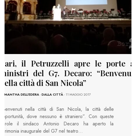
Bari, il Petruzzelli apre le porte a
ministri del G7. Decaro: “Benvenut
nella città di San Nicola”
SAMANTHA DELL'EDERA
-
DALLA CITTÀ
- 11 MAGGIO 2017
“Benvenuti nella città di San Nicola, la città delle
opportunità, dove nessuno è straniero”. Con queste
parole il sindaco Antonio Decaro ha aperto la
cerimonia inaugurale del G7 nel teatro…