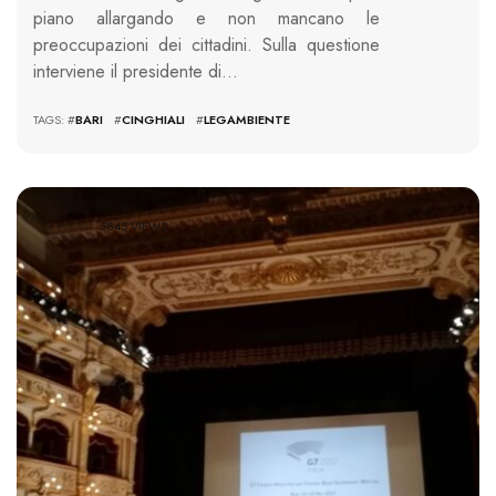
piano allargando e non mancano le
preoccupazioni dei cittadini. Sulla questione
interviene il presidente di…
TAGS: #
BARI
#
CINGHIALI
#
LEGAMBIENTE
5845 VIEWS