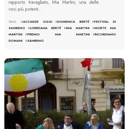
rapporto travagliato, Mia Martini, una delle
voci più potenti…
TAGS: #
ACCADDE OGGI
#
DOMENICA BERTÉ
#
FESTIVAL DI
SANREMO
#
LOREDANA BERTÉ
#
MIA MARTINI
#
MORTE MIA
MARTINI
#
PREMIO MIA MARTINI
#
RICORDIAMO
DOMANI
#
SANREMO
4310 VIEWS