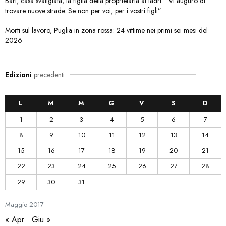
Bari, casa svaligiata, la figlia della proprietaria ai ladri: “Vi auguro di
trovare nuove strade. Se non per voi, per i vostri figli”
Morti sul lavoro, Puglia in zona rossa: 24 vittime nei primi sei mesi del
2026
Edizioni
precedenti
L
M
M
G
V
S
D
1
2
3
4
5
6
7
8
9
10
11
12
13
14
15
16
17
18
19
20
21
22
23
24
25
26
27
28
29
30
31
Maggio
2017
« Apr
Giu »