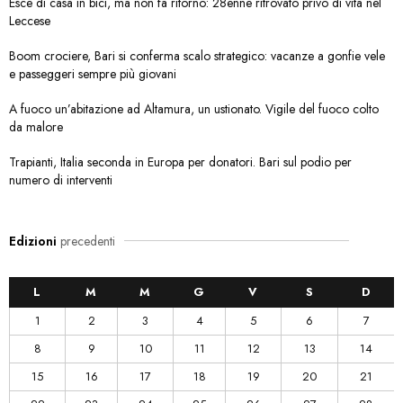
Esce di casa in bici, ma non fa ritorno: 28enne ritrovato privo di vita nel
Leccese
Boom crociere, Bari si conferma scalo strategico: vacanze a gonfie vele
e passeggeri sempre più giovani
A fuoco un’abitazione ad Altamura, un ustionato. Vigile del fuoco colto
da malore
Trapianti, Italia seconda in Europa per donatori. Bari sul podio per
numero di interventi
Edizioni
precedenti
L
M
M
G
V
S
D
1
2
3
4
5
6
7
8
9
10
11
12
13
14
15
16
17
18
19
20
21