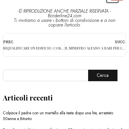
© RIPRODUZIONE ANCHE PARZIALE RISERVATA -
Borderline24.com
Ti invitiamo a usare i bottoni di condivisione e a non
copiare l'articolo.
PREC.
SUCC.
RIQUALIFICARE UN EDIFICIO, COSTI E BENEFICI: WORKSHOP ALL’IMPACT HUB DI BARI
IL MINISTRO ALFANO A BARI PER INCONTRARE LE IMPRESE E PARLARE DI INTERNAZIONALIZZAZIONE
Cerca
Articoli recenti
Colpisce il padre con un martello alla testa dopo una lite, arrestato
50enne a Bitonto