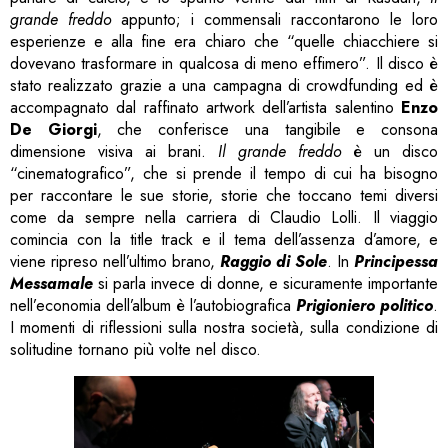
grande freddo
appunto; i commensali raccontarono le loro
esperienze e alla fine era chiaro che “quelle chiacchiere si
dovevano trasformare in qualcosa di meno effimero”. Il disco è
stato realizzato grazie a una campagna di crowdfunding ed è
accompagnato dal raffinato artwork dell’artista salentino
Enzo
De Giorgi
, che conferisce una tangibile e consona
dimensione visiva ai brani.
Il grande freddo
è un disco
“cinematografico”, che si prende il tempo di cui ha bisogno
per raccontare le sue storie, storie che toccano temi diversi
come da sempre nella carriera di Claudio Lolli. Il viaggio
comincia con la title track e il tema dell’assenza d’amore, e
viene ripreso nell’ultimo brano,
Raggio di Sole
. In
Principessa
Messamale
si parla invece di donne, e sicuramente importante
nell’economia dell’album è l’autobiografica
Prigioniero politico
.
I momenti di riflessioni sulla nostra società, sulla condizione di
solitudine tornano più volte nel disco.