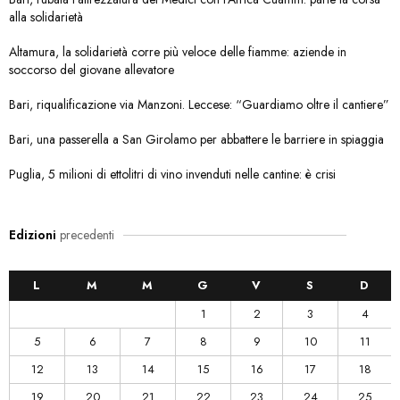
alla solidarietà
Altamura, la solidarietà corre più veloce delle fiamme: aziende in
soccorso del giovane allevatore
Bari, riqualificazione via Manzoni. Leccese: “Guardiamo oltre il cantiere”
Bari, una passerella a San Girolamo per abbattere le barriere in spiaggia
Puglia, 5 milioni di ettolitri di vino invenduti nelle cantine: è crisi
Edizioni
precedenti
L
M
M
G
V
S
D
1
2
3
4
5
6
7
8
9
10
11
12
13
14
15
16
17
18
19
20
21
22
23
24
25