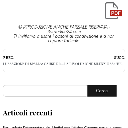
© RIPRODUZIONE ANCHE PARZIALE RISERVATA -
Borderline24.com
Ti invitiamo a usare i bottoni di condivisione e a non
copiare l'articolo.
PREC.
SUCC.
LUSSAZIONE DI SPALLA: CAUSE E RIMEDI
LA RIVOLUZIONE SILENZIOSA: “BEFORE SUNRISE”, IL FILM ROMANTICO CHE PIACE AI CINEFILI
Cerca
Articoli recenti
Bari, rubata l’attrezzatura dei Medici con l’Africa Cuamm: parte la corsa