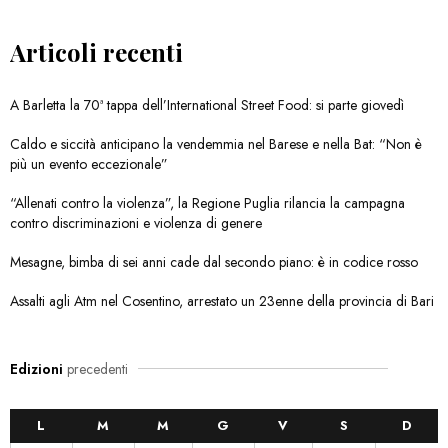
Articoli recenti
A Barletta la 70ª tappa dell’International Street Food: si parte giovedì
Caldo e siccità anticipano la vendemmia nel Barese e nella Bat: “Non è
più un evento eccezionale”
“Allenati contro la violenza”, la Regione Puglia rilancia la campagna
contro discriminazioni e violenza di genere
Mesagne, bimba di sei anni cade dal secondo piano: è in codice rosso
Assalti agli Atm nel Cosentino, arrestato un 23enne della provincia di Bari
Edizioni
precedenti
L
M
M
G
V
S
D