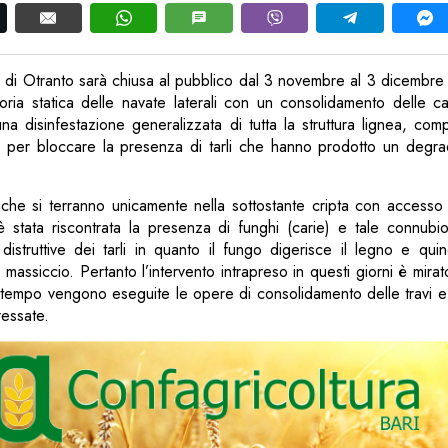
e di Otranto sarà chiusa al pubblico dal 3 novembre al 3 dicembr
ioria statica delle navate laterali con un consolidamento delle c
 una disinfestazione generalizzata di tutta la struttura lignea, com
, per bloccare la presenza di tarli che hanno prodotto un degrad
giche si terranno unicamente nella sottostante cripta con accesso 
 è stata riscontrata la presenza di funghi (carie) e tale connubio
istruttive dei tarli in quanto il fungo digerisce il legno e qui
 massiccio. Pertanto l’intervento intrapreso in questi giorni è mira
frattempo vengono eseguite le opere di consolidamento delle travi e
ressate.