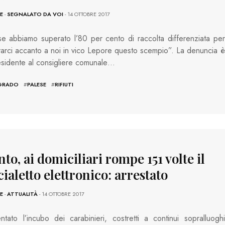
E
-
SEGNALATO DA VOI
- 14 OTTOBRE 2017
e abbiamo superato l’80 per cento di raccolta differenziata per
ovarci accanto a noi in vico Lepore questo scempio”. La denuncia è
esidente al consigliere comunale…
GRADO
#
PALESE
#
RIFIUTI
to, ai domiciliari rompe 151 volte il
ialetto elettronico: arrestato
E
-
ATTUALITÀ
- 14 OTTOBRE 2017
ntato l’incubo dei carabinieri, costretti a continui sopralluoghi