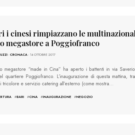
i i cinesi rimpiazzano le multinazional
o megastore a Poggiofranco
EUZZI
-
CRONACA
- 14 OTTOBRE 2017
o megastore “made in Cina” ha aperto i battenti in via Saverio
el quartiere Poggiofranco. L’inaugurazione di questa mattina, tra
ni tricolore e servizio catering all’esterno (come mostra…
ERTURA
#
BARI
#
CINA
#
INAUGURAZIONE
#
NEGOZIO