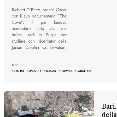
Richard O’Barry, premio Oscar
con il suo documentario “The
Cove”, il più famoso
ricercatore sulla vita dei
delfini, sarà in Puglia per
studiare, con i ricercatori della
Jonian Dolphin Conservation,
…
TAGS:
#
DELFINI
#
O'BARRY
#
OSCAR
#
PREMIO
#
TARANTO
1597 VIEWS
Bari,
dell