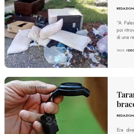
REDAZION
“A Pales
poi ritr
di una r
TAGS: #
DE
1528 VIEWS
Taran
bracc
REDAZION
Era dive