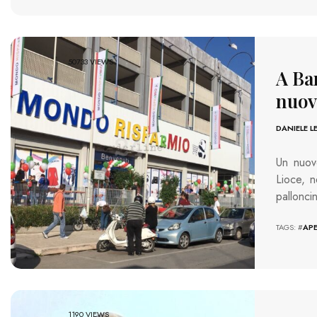
50733 VIEWS
A Bar
nuov
DANIELE L
Un nuov
Lioce, n
pallonci
TAGS: #
AP
1190 VIEWS