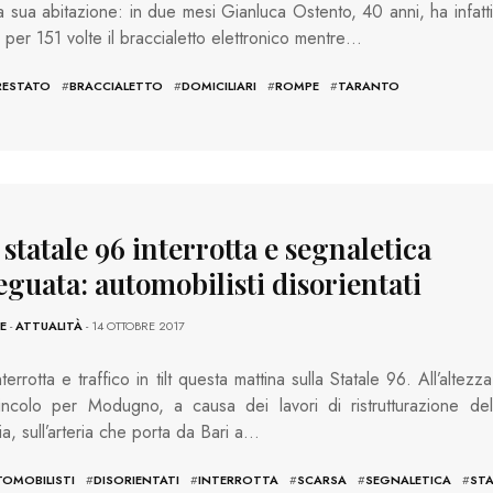
a sua abitazione: in due mesi Gianluca Ostento, 40 anni, ha infatti
 per 151 volte il braccialetto elettronico mentre…
RESTATO
#
BRACCIALETTO
#
DOMICILIARI
#
ROMPE
#
TARANTO
 statale 96 interrotta e segnaletica
guata: automobilisti disorientati
E
-
ATTUALITÀ
- 14 OTTOBRE 2017
terrotta e traffico in tilt questa mattina sulla Statale 96. All’altezza
incolo per Modugno, a causa dei lavori di ristrutturazione del
ia, sull’arteria che porta da Bari a…
TOMOBILISTI
#
DISORIENTATI
#
INTERROTTA
#
SCARSA
#
SEGNALETICA
#
STA