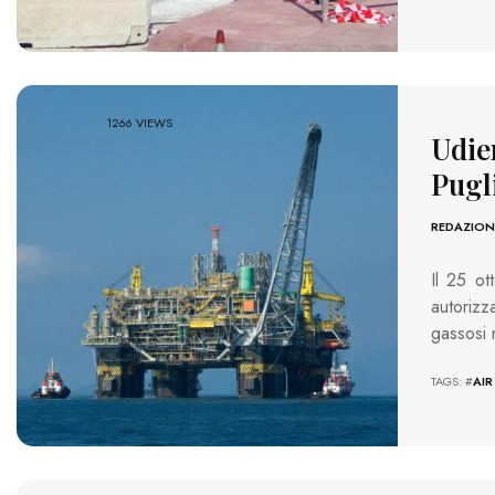
1266 VIEWS
Udien
Pugli
REDAZION
Il 25 ot
autorizz
gassosi 
TAGS: #
AI