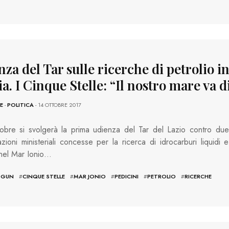
za del Tar sulle ricerche di petrolio i
a. I Cinque Stelle: “Il nostro mare va d
E
-
POLITICA
- 14 OTTOBRE 2017
tobre si svolgerà la prima udienza del Tar del Lazio contro due
azioni ministeriali concesse per la ricerca di idrocarburi liquidi e
nel Mar Ionio…
R GUN
#
CINQUE STELLE
#
MAR JONIO
#
PEDICINI
#
PETROLIO
#
RICERCHE