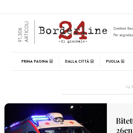
ARTICOLI
Direttore Re
91,306
Per segnala
DAIL
PRIMA PAGINA
DALLA CITTÀ
PUGLIA
14
2739 VIEWS
Bitet
26en