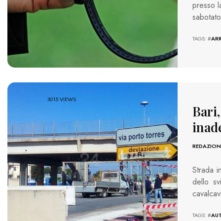
presso l
sabotato
TAGS: #
AR
3015 VIEWS
Bari,
inade
REDAZION
Strada in
dello sv
cavalcav
TAGS: #
AU