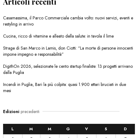
Articoli recenti
Casamassima, il Parco Commerciale cambia volto: nuovi servizi, eventi e
restyling in arrivo
Cucina, ricco di vitamine e alleato della salute: in tavola il lime
Strage di San Marco in Lamis, don Ciotti: “La morte di persone innocenti
impone impegno e responsabilità”
DigithOn 2026, selezionate le cento startup finaliste: 13 progetti arrivano
dalla Puglia
Incendi in Puglia, Bari la più colpita: quasi 1.900 ettari bruciati in due
mesi
Edizioni
precedenti
L
M
M
G
V
S
D