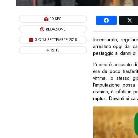
10 SEC
REDAZIONE
Incensurato, regolare
GIO 13 SETTEMBRE 2018
arrestato oggi dai ca
12:13
pestaggio ai danni di 
L’uomo è accusato di l
era da poco trasferit
vittima, lo stesso g
l’imputazione possa 
cranico, è infatti in p
raptus. Davanti ai ca