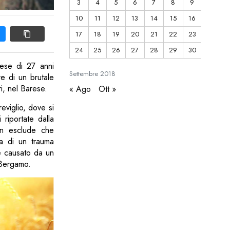
3
4
5
6
7
8
9
10
11
12
13
14
15
16
17
18
19
20
21
22
23
24
25
26
27
28
29
30
anese di 27 anni
Settembre
2018
re di un brutale
i, nel Barese.
« Ago
Ott »
eviglio, dove si
 riportate dalla
non esclude che
sa di un trauma
nte causato da un
 Bergamo.