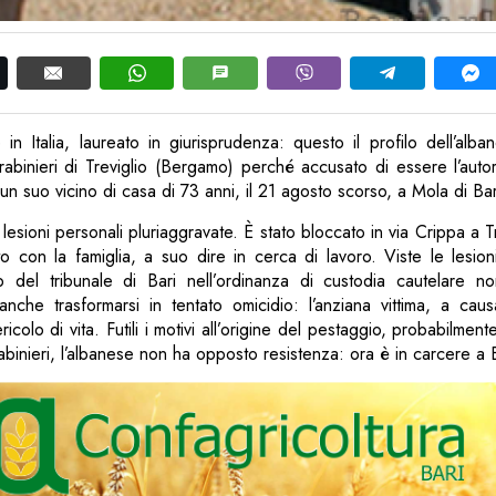
 in Italia, laureato in giurisprudenza: questo il profilo dell’alb
rabinieri di Treviglio (Bergamo) perché accusato di essere l’auto
un suo vicino di casa di 73 anni, il 21 agosto scorso, a Mola di Bar
esioni personali pluriaggravate. È stato bloccato in via Crippa a Tr
o con la famiglia, a suo dire in cerca di lavoro. Viste le lesioni
ip del tribunale di Bari nell’ordinanza di custodia cautelare 
anche trasformarsi in tentato omicidio: l’anziana vittima, a cau
ericolo di vita. Futili i motivi all’origine del pestaggio, probabilme
rabinieri, l’albanese non ha opposto resistenza: ora è in carcere a