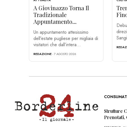
ATTUALITÀ
CULTU
A Giovinazzo Torna Il
Trem
Tradizionale
Fino
Appuntamento...
Debut
direz
Un appuntamento attesissimo
Sangio
dell’estate pugliese per migliaia di
visitatori che dall’intera...
REDAZ
REDAZIONE
- 7 AGOSTO 2026
CONSUMAT
Strutture 
Prenotati,