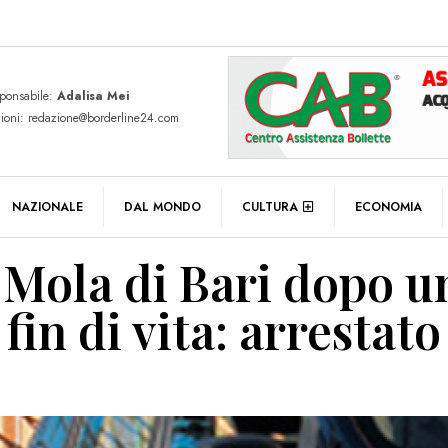
sponsabile:
Adalisa Mei
zioni: redazione@borderline24.com
NAZIONALE
DAL MONDO
CULTURA
ECONOMIA
 Mola di Bari dopo u
 fin di vita: arrestat