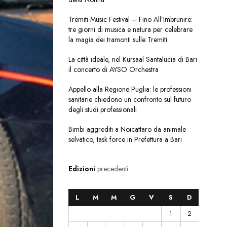
Tremiti Music Festival – Fino All’Imbrunire:
tre giorni di musica e natura per celebrare
la magia dei tramonti sulle Tremiti
La città ideale, nel Kursaal Santalucia di Bari
il concerto di AYSO Orchestra
Appello alla Regione Puglia: le professioni
sanitarie chiedono un confronto sul futuro
degli studi professionali
Bimbi aggrediti a Noicattaro da animale
selvatico, task force in Prefettura a Bari
Edizioni
precedenti
L
M
M
G
V
S
D
1
2