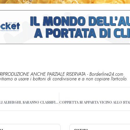
RIPRODUZIONE ANCHE PARZIALE RISERVATA - Borderline24.com
vitiamo a usare i bottoni di condivisione e a non copiare l'articolo.
I LIDI IN PUGLIA COME GLI ALBERGHI, SARANNO CLASSIFICATI CON L’ASSEGNAZIONE DELLE STELLE