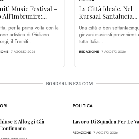
RA
CULTURA
iti Music Festival –
La Città Ideale, Nel
 All’Imbrunire:...
Kursaal Santalucia...
ta, per la prima volta con la
Una città e ben settantacinq
ione artistica di Giuliano
giovani musicisti provenienti
rgi, il Tremiti...
tutta Italia...
IONE
- 7 AGOSTO 2026
REDAZIONE
- 7 AGOSTO 2026
BORDERLINE24.COM
ORI
POLITICA
Chiuse E Alloggi Già
Lavoro Di Squadra Per Le Va
 Continuano
REDAZIONE
- 7 AGOSTO 2026