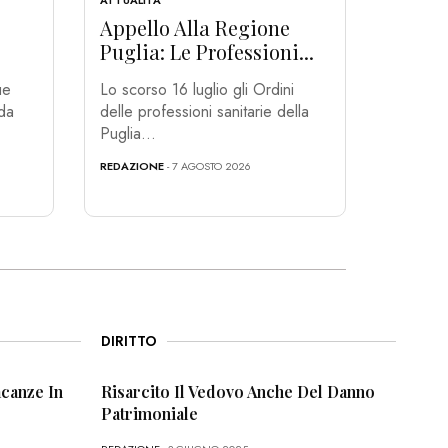
ATTUALITÀ
Appello Alla Regione
Puglia: Le Professioni...
ue
Lo scorso 16 luglio gli Ordini
 da
delle professioni sanitarie della
Puglia...
REDAZIONE
- 7 AGOSTO 2026
DIRITTO
canze In
Risarcito Il Vedovo Anche Del Danno
Patrimoniale