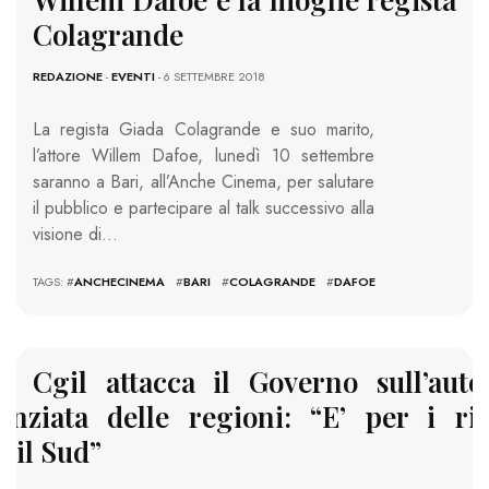
Colagrande
REDAZIONE
-
EVENTI
- 6 SETTEMBRE 2018
La regista Giada Colagrande e suo marito,
l’attore Willem Dafoe, lunedì 10 settembre
saranno a Bari, all’Anche Cinema, per salutare
il pubblico e partecipare al talk successivo alla
visione di…
TAGS: #
ANCHECINEMA
#
BARI
#
COLAGRANDE
#
DAFOE
a, Cgil attacca il Governo sull’aut
renziata delle regioni: “E’ per i ri
o il Sud”