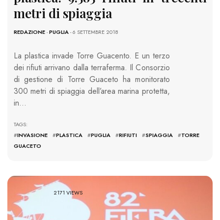
metri di spiaggia
REDAZIONE
-
PUGLIA
- 6 SETTEMBRE 2018
La plastica invade Torre Guacento. E un terzo
dei rifiuti arrivano dalla terraferma. Il Consorzio
di gestione di Torre Guaceto ha monitorato
300 metri di spiaggia dell’area marina protetta,
in…
TAGS:
#
INVASIONE
#
PLASTICA
#
PUGLIA
#
RIFIUTI
#
SPIAGGIA
#
TORRE
GUACETO
2171 VIEWS