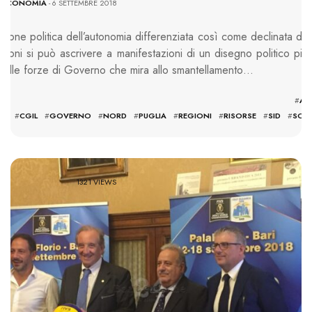
-
ECONOMIA
- 6 SETTEMBRE 2018
zione politica dell’autonomia differenziata così come declinata da
ioni si può ascrivere a manifestazioni di un disegno politico più
delle forze di Governo che mira allo smantellamento…
TAGS: #
AU
LE
#
CGIL
#
GOVERNO
#
NORD
#
PUGLIA
#
REGIONI
#
RISORSE
#
SID
#
SOLI
1321 VIEWS