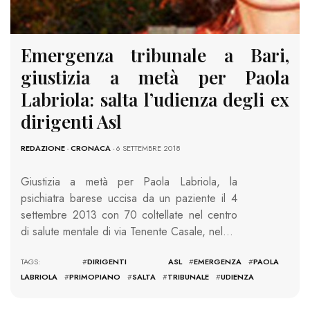
Emergenza tribunale a Bari,
giustizia a metà per Paola
Labriola: salta l’udienza degli ex
dirigenti Asl
REDAZIONE
-
CRONACA
- 6 SETTEMBRE 2018
Giustizia a metà per Paola Labriola, la
psichiatra barese uccisa da un paziente il 4
settembre 2013 con 70 coltellate nel centro
di salute mentale di via Tenente Casale, nel…
TAGS: #
DIRIGENTI ASL
#
EMERGENZA
#
PAOLA
LABRIOLA
#
PRIMOPIANO
#
SALTA
#
TRIBUNALE
#
UDIENZA