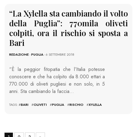
“La Xylella sta cambiando il volto
della Puglia”: 770mila oliveti
colpiti, ora il rischio si sposta a
Bari
REDAZIONE
-
PUGLIA
- 6 SETTEMBRE 2018
“È la peggior fitopatia che l’Italia potesse
conoscere e che ha colpito da 8.000 ettari a
770.000 di oliveti pugliesi e non solo, in 5
anni. Sta cambiando la faccia…
TAGS: #
BARI
#
OLIVETI
#
PUGLIA
#
RISCHIO
#
XYLELLA