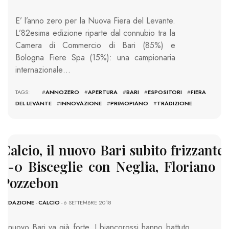
E’ l’anno zero per la Nuova Fiera del Levante.
L’82esima edizione riparte dal connubio tra la
Camera di Commercio di Bari (85%) e
Bologna Fiere Spa (15%): una campionaria
internazionale…
TAGS: #
ANNOZERO
#
APERTURA
#
BARI
#
ESPOSITORI
#
FIERA
DEL LEVANTE
#
INNOVAZIONE
#
PRIMOPIANO
#
TRADIZIONE
Calcio, il nuovo Bari subito frizzante:
3-0 Bisceglie con Neglia, Floriano e
Pozzebon
REDAZIONE
-
CALCIO
- 6 SETTEMBRE 2018
Il nuovo Bari va già forte. I biancorossi hanno battuto