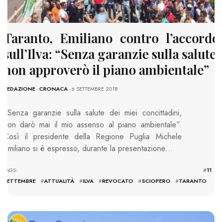
Taranto, Emiliano contro l’accordo
sull’Ilva: “Senza garanzie sulla salute,
non approverò il piano ambientale”
REDAZIONE
-
CRONACA
- 6 SETTEMBRE 2018
“Senza garanzie sulla salute dei miei concittadini,
non darò mai il mio assenso al piano ambientale”.
Così il presidente della Regione Puglia Michele
Emiliano si è espresso, durante la presentazione…
TAGS: #
11
SETTEMBRE
#
ATTUALITÀ
#
ILVA
#
REVOCATO
#
SCIOPERO
#
TARANTO