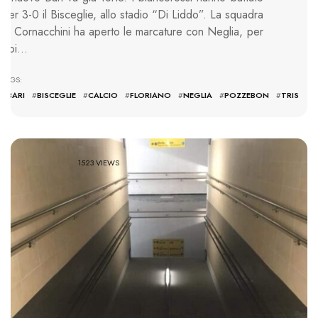
per 3-0 il Bisceglie, allo stadio “Di Liddo”. La squadra
di Cornacchini ha aperto le marcature con Neglia, per
poi…
TAGS:
#
BARI
#
BISCEGLIE
#
CALCIO
#
FLORIANO
#
NEGLIA
#
POZZEBON
#
TRIS
1523 VIEWS