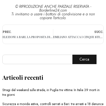
© RIPRODUZIONE ANCHE PARZIALE RISERVATA -
Borderline24.com
Ti invitiamo a usare i bottoni di condivisione e a non
copiare l'articolo.
PREC.
SUCC.
ELEZIONI A BARI, LA PROPOSTA DI DI RELLA: “IL FRONTE ANTI – DECARO SI UNISCA PER SCONFIGGERLO AL PRIMO TURNO”
EMILIANO ATTACCA I CINQUE STELLE SU TAP E ILVA: “RITIRATA INDEGNA SU TEMI AMBIENTALI”
Cerca
Articoli recenti
Stragi del weekend sulle strade, in Puglia tre vittime. In Italia 39 morti in
tre giorni
Sicurezza e movida estiva, controlli serrati a Bari: tre arresti e 18 denunce