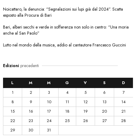
Noicattaro, la denuncia: “Segnalazioni sui lupi già dal 2024”. Scatta
esposto alla Procura di Bari
Bari, alberi secchi e verde in sofferenza non solo in centro: “Una moria
anche al San Paolo”
Lutto nel mondo della musica, addio al cantautore Francesco Guccini
Edizioni
precedenti
L
M
M
G
V
S
D
1
2
3
4
5
6
7
8
9
10
11
12
13
14
15
16
17
18
19
20
21
22
23
24
25
26
27
28
29
30
31