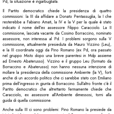
Pd, la situazione è ingarbugliata.
Il Partito democratico chiede la presidenza di quattro
commissioni: la III da affidare a Donato Pentassuglia, la I che
resterebbe a Fabiano Amati, la IV e la V per la quale è stato
indicato il nome dell’ex assessore Filippo Caracciolo. La II
commissione, lasciata vacante da Cosimo Borraccino, nominato
assessore, non interessa al Pd. I problemi sorgono sulla V
commissione, attualmente presieduta da Mauro Vizzino (Leu),
e la III coordinata oggi da Pino Romano (ex Pd, ora passato
nel gruppo Misto dopo una breve parentesi in Mdp assieme
ad Ernesto Abaterusso). Vizzino e il gruppo Leu (formato da
Borraccino e Abaterusso) non hanno nessuna intenzione di
mollare la presidenza della commissione Ambiente (la V), forti
anche di un accordo politico che ci sarebbe stato con Emiliano
prima dell’ingresso in giunta di Borraccino. Sull’altro fronte c’è il
Partito democratico che altrettanto fermamente chiede che
Caracciolo, ex assessore all’Ambiente dimessosi, torni alla
guida di quella commissione.
Anche sulla III ci sono problemi: Pino Romano la presiede da