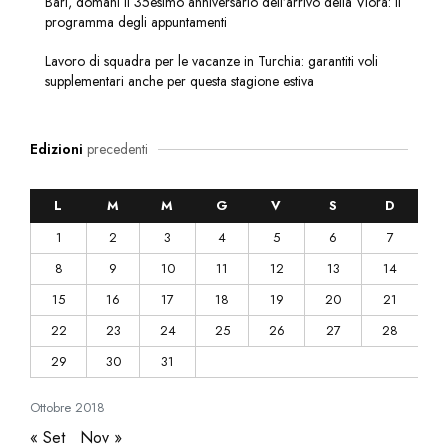
Bari, domani il 35esimo anniversario dell’arrivo della Vlora: il
programma degli appuntamenti
Lavoro di squadra per le vacanze in Turchia: garantiti voli
supplementari anche per questa stagione estiva
Edizioni
precedenti
L
M
M
G
V
S
D
1
2
3
4
5
6
7
8
9
10
11
12
13
14
15
16
17
18
19
20
21
22
23
24
25
26
27
28
29
30
31
Ottobre
2018
« Set
Nov »