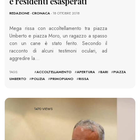
e residenti esasperati
REDAZIONE
-
CRONACA
- 18 OTTOBRE 2018
Mega rissa con accoltellamento tra piazza
Umberto e piazza Moro, un ragazzo a spasso
con un cane è stato ferito. Secondo il
racconto di alcuni testimoni oculari, ad
aggredire la…
TAGS: #
ACCOLTELLAMENTO
#
APERTURA
#
BARI
#
PIAZZA
UMBERTO
#
POLIZIA
#
PRIMOPIANO
#
RISSA
1470 VIEWS