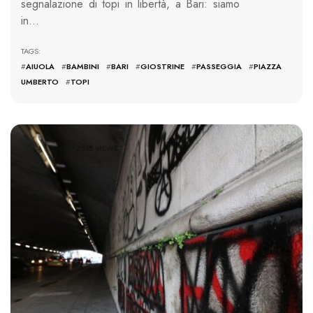
segnalazione di topi in libertà, a Bari: siamo
in…
TAGS:
#
AIUOLA
#
BAMBINI
#
BARI
#
GIOSTRINE
#
PASSEGGIA
#
PIAZZA
UMBERTO
#
TOPI
2535 VIEWS