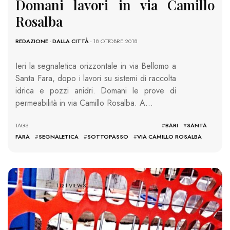
Domani lavori in via Camillo
Rosalba
REDAZIONE
-
DALLA CITTÀ
- 18 OTTOBRE 2018
Ieri la segnaletica orizzontale in via Bellomo a
Santa Fara, dopo i lavori su sistemi di raccolta
idrica e pozzi anidri. Domani le prove di
permeabilità in via Camillo Rosalba. A…
TAGS: #
BARI
#
SANTA
FARA
#
SEGNALETICA
#
SOTTOPASSO
#
VIA CAMILLO ROSALBA
1121 VIEWS