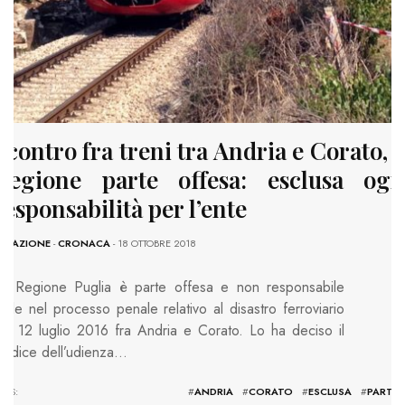
Scontro fra treni tra Andria e Corato, l
Regione parte offesa: esclusa ogn
responsabilità per l’ente
EDAZIONE
-
CRONACA
- 18 OTTOBRE 2018
a Regione Puglia è parte offesa e non responsabile
ivile nel processo penale relativo al disastro ferroviario
el 12 luglio 2016 fra Andria e Corato. Lo ha deciso il
iudice dell’udienza…
TAGS: #
ANDRIA
#
CORATO
#
ESCLUSA
#
PARTE