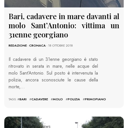
Bari, cadavere in mare davanti al
molo Sant’Antonio: vittima un
31enne georgiano
REDAZIONE
-
CRONACA
- 18 OTTOBRE 2018
Il cadavere di un 31enne georgiano è stato
ritrovato in serata in mare, nelle acque del
molo Sant’Antonio. Sul posto è intervenuta la
polizia, ancora sconosciute le cause della
morte,…
TAGS: #
BARI
#
CADAVERE
#
MOLO
#
POLIZIA
#
PRIMOPIANO
41622 VIEWS