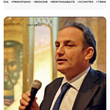
FFESA
#
PRIMOPIANO
#
REGIONE
#
RESPONSABILITÀ
#
SCONTRO
#
TRENI
2597 VIEWS