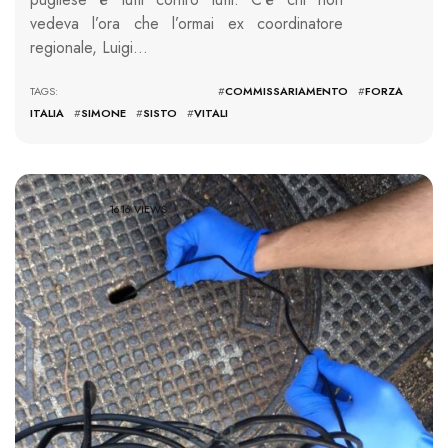
vedeva l’ora che l’ormai ex coordinatore
regionale, Luigi…
TAGS: #
COMMISSARIAMENTO
#
FORZA
ITALIA
#
SIMONE
#
SISTO
#
VITALI
1616 VIEWS