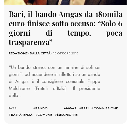
Bari, il bando Amgas da 180mila
euro finisce sotto accusa: “Solo 6
giorni di tempo, poca
trasparenza”
REDAZIONE
-
DALLA CITTÀ
- 18 OTTOBRE 2018
“Un bando strano, con un termine di soli sei
giorni”: ad accendere in riflettori su un bando
di Amgas è il consigliere comunale Filippo
Melchiorre (Fratelli d’Italia). Il presidente
della…
TAGS: #
BANDO AMGAS
#
BARI
#
COMMISSIONE
TRASPARENZA
#
COMUNE
#
MELCHIORRE