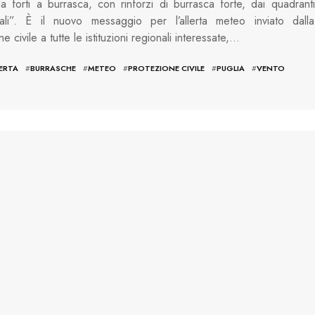
a forti a burrasca, con rinforzi di burrasca forte, dai quadranti
nali”. È il nuovo messaggio per l’allerta meteo inviato dalla
e civile a tutte le istituzioni regionali interessate,…
ERTA
#
BURRASCHE
#
METEO
#
PROTEZIONE CIVILE
#
PUGLIA
#
VENTO