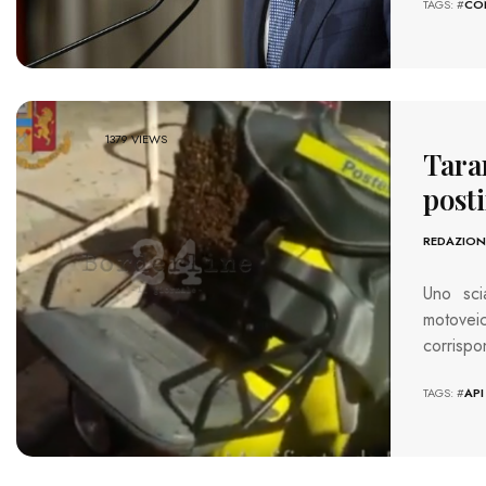
TAGS: #
CO
1379 VIEWS
Taran
posti
REDAZION
Uno sci
motovei
corrispo
TAGS: #
API