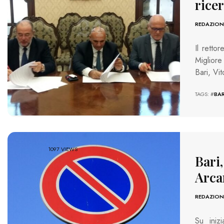
ricer
REDAZION
Il retto
Migliore
Bari, Vi
TAGS: #
BAR
1097 VIEWS
Bari
Arcan
REDAZION
Su iniz