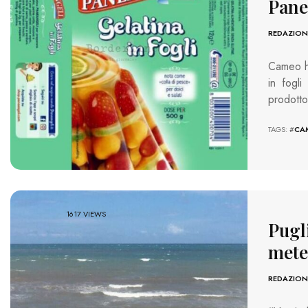
Panea
REDAZION
Cameo ha
in fogli
prodotto
TAGS: #
CA
1617 VIEWS
Pugli
meteo
REDAZION