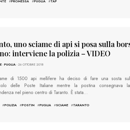
NTE
#
PROMESSA
#
PUGLIA
#
TAP
to, uno sciame di api si posa sulla bor
no: interviene la polizia – VIDEO
E
-
PUGLIA
- 26 OTTOBRE 2018
ame di 1500 api mellifere ha deciso di fare una sosta sul
colo delle Poste Italiane mentre la postina consegnava la
ndenza nel pieno centro di Taranto. È stata…
#
POLIZIA
#
POSTIN
#
PUGLIA
#
SCIAME
#
TARANTO