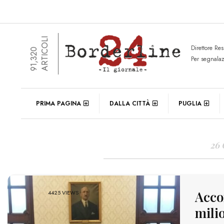
ARTICOLI
Direttore Re
91,320
Per segnala
DAIL
PRIMA PAGINA
DALLA CITTÀ
PUGLIA
26
Acco
4425 VIEWS
mili