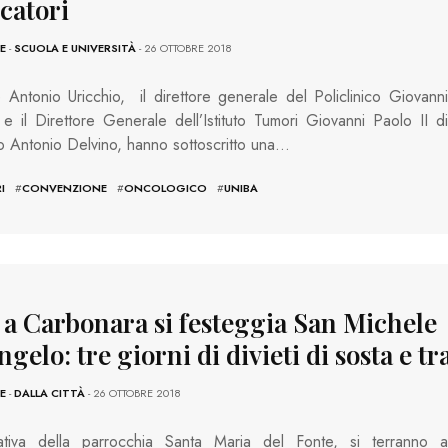
catori
E
-
SCUOLA E UNIVERSITÀ
- 26 OTTOBRE 2018
re Antonio Uricchio, il direttore generale del Policlinico Giovanni
 e il Direttore Generale dell’Istituto Tumori Giovanni Paolo II di
to Antonio Delvino, hanno sottoscritto una…
I
#
CONVENZIONE
#
ONCOLOGICO
#
UNIBA
, a Carbonara si festeggia San Michele
gelo: tre giorni di divieti di sosta e tr
E
-
DALLA CITTÀ
- 26 OTTOBRE 2018
iativa della parrocchia Santa Maria del Fonte, si terranno a