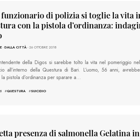
 funzionario di polizia si toglie la vita i
ura con la pistola d’ordinanza: indagi
o
E
-
DALLA CITTÀ
- 26 OTTOBRE 2018
ntendente della Digos si sarebbe tolto la vita nel pomeriggio nel
cio all’interno della Questura di Bari. L’uomo, 56 anni, avrebbe
to la pistola d’ordinanza per sparare a…
I
#
QUESTURA
#
SUICIDIO
tta presenza di salmonella Gelatina in