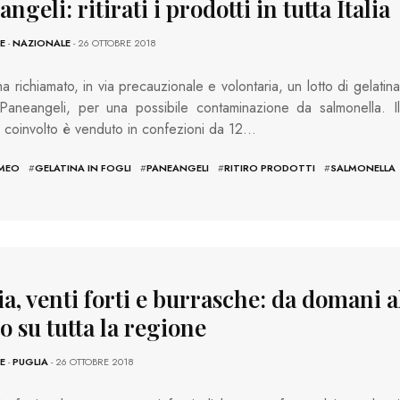
ngeli: ritirati i prodotti in tutta Italia
E
-
NAZIONALE
- 26 OTTOBRE 2018
 richiamato, in via precauzionale e volontaria, un lotto di gelatina
 Paneangeli, per una possibile contaminazione da salmonella. Il
 coinvolto è venduto in confezioni da 12…
MEO
#
GELATINA IN FOGLI
#
PANEANGELI
#
RITIRO PRODOTTI
#
SALMONELLA
a, venti forti e burrasche: da domani a
 su tutta la regione
E
-
PUGLIA
- 26 OTTOBRE 2018