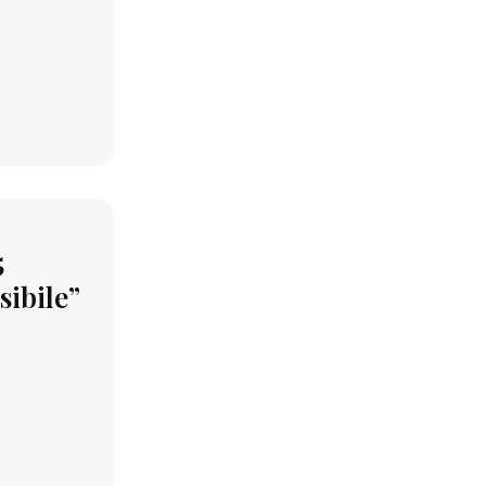
5
sibile”