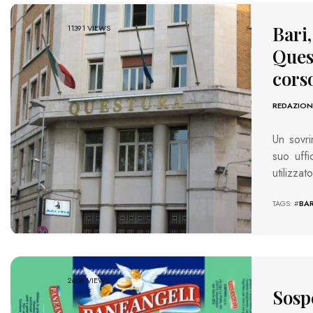
Bari,
11391 VIEWS
Quest
cors
REDAZION
Un sovri
suo uffi
utilizza
TAGS: #
BAR
2606 VIEWS
Sospe