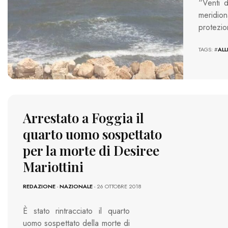
“Venti d
meridio
protezion
TAGS: #
ALL
Arrestato a Foggia il
quarto uomo sospettato
per la morte di Desiree
Mariottini
REDAZIONE
-
NAZIONALE
- 26 OTTOBRE 2018
È stato rintracciato il quarto
uomo sospettato della morte di