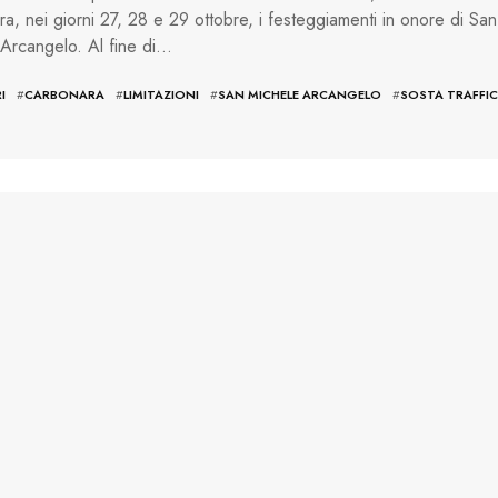
a, nei giorni 27, 28 e 29 ottobre, i festeggiamenti in onore di San
Arcangelo. Al fine di…
I
#
CARBONARA
#
LIMITAZIONI
#
SAN MICHELE ARCANGELO
#
SOSTA TRAFFI