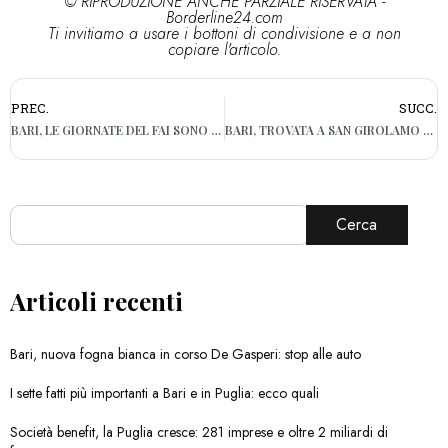
© RIPRODUZIONE ANCHE PARZIALE RISERVATA -
Borderline24.com
Ti invitiamo a usare i bottoni di condivisione e a non
copiare l'articolo.
PREC.
SUCC.
BARI, LE GIORNATE DEL FAI SONO UN SUCCESSO: 12 MILA VISITATORI AL TEATRO MARGHERITA
BARI, TROVATA A SAN GIROLAMO UN’AUTO RUBATA: ALL’INTERNO UN BOSSOLO
Cerca
Articoli recenti
Bari, nuova fogna bianca in corso De Gasperi: stop alle auto
I sette fatti più importanti a Bari e in Puglia: ecco quali
Società benefit, la Puglia cresce: 281 imprese e oltre 2 miliardi di