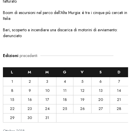
fatturato
Boom di escursioni nel parco dell’Alta Murgia: è tra i cinque più cercati in
Italia
Bari, scoperto a incendiare una discarica di motorini di avviamento:
denunciato
Edizioni
precedenti
L
M
M
G
V
S
D
1
2
3
4
5
6
7
8
9
10
11
12
13
14
15
16
17
18
19
20
21
22
23
24
25
26
27
28
29
30
31
Ottobre
2018