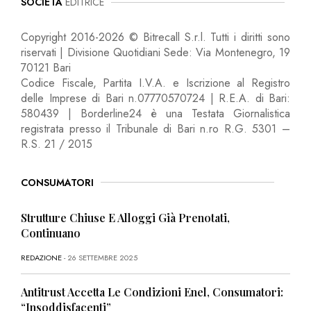
SOCIETÀ
EDITRICE
Copyright 2016-2026 © Bitrecall S.r.l. Tutti i diritti sono
riservati | Divisione Quotidiani Sede: Via Montenegro, 19
70121 Bari
Codice Fiscale, Partita I.V.A. e Iscrizione al Registro
delle Imprese di Bari n.07770570724 | R.E.A. di Bari:
580439 | Borderline24 è una Testata Giornalistica
registrata presso il Tribunale di Bari n.ro R.G. 5301 –
R.S. 21 / 2015
CONSUMATORI
Strutture Chiuse E Alloggi Già Prenotati,
Continuano
REDAZIONE
- 26 SETTEMBRE 2025
Antitrust Accetta Le Condizioni Enel, Consumatori:
“Insoddisfacenti”