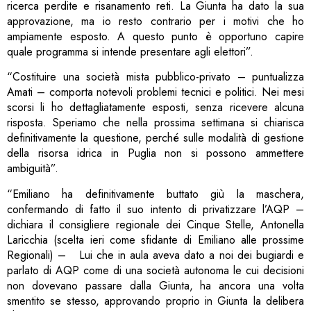
ricerca perdite e risanamento reti. La Giunta ha dato la sua
approvazione, ma io resto contrario per i motivi che ho
ampiamente esposto. A questo punto è opportuno capire
quale programma si intende presentare agli elettori”.
“Costituire una società mista pubblico-privato – puntualizza
Amati – comporta notevoli problemi tecnici e politici. Nei mesi
scorsi li ho dettagliatamente esposti, senza ricevere alcuna
risposta. Speriamo che nella prossima settimana si chiarisca
definitivamente la questione, perché sulle modalità di gestione
della risorsa idrica in Puglia non si possono ammettere
ambiguità”.
“Emiliano ha definitivamente buttato giù la maschera,
confermando di fatto il suo intento di privatizzare l’AQP –
dichiara il consigliere regionale dei Cinque Stelle, Antonella
Laricchia (scelta ieri come sfidante di Emiliano alle prossime
Regionali) – Lui che in aula aveva dato a noi dei bugiardi e
parlato di AQP come di una società autonoma le cui decisioni
non dovevano passare dalla Giunta, ha ancora una volta
smentito se stesso, approvando proprio in Giunta la delibera