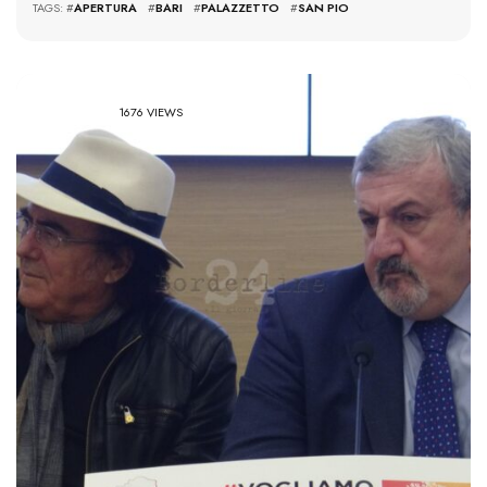
TAGS: #
APERTURA
#
BARI
#
PALAZZETTO
#
SAN PIO
1676 VIEWS