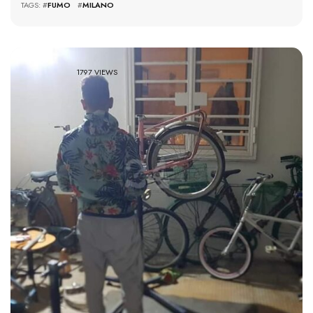
TAGS: #
FUMO
#
MILANO
1797 VIEWS