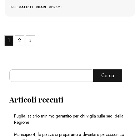
TAGS: #
ATLETI
#
BARI
#
PREMI
1
2
»
Cerca
Articoli recenti
Puglia, salario minimo garantito per chi vigila sulle sedi della
Regione
Municipio 4, le piazze si preparano a diventare palcoscenico