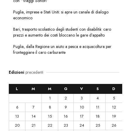
con “Viaggi Sonori”
Puglia, imprese e Stati Uniti: si apre un canale di dialogo
economico
Bari, trasporto scolastico degli studenti con disabilità: caro
prezzi e aumento dei costi bloccano le gare d’appalto
Puglia, dalla Regione un aiuto a pesca e acquacoltura per
fronteggiare il caro carburante
Edizioni
precedenti
L
M
M
G
V
S
D
1
2
3
4
5
6
7
8
9
10
11
12
13
14
15
16
17
18
19
20
21
22
23
24
25
26