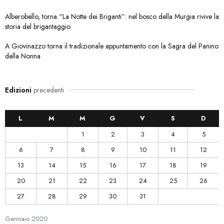
Alberobello, torna “La Notte dei Briganti”: nel bosco della Murgia rivive la
storia del brigantaggio
A Giovinazzo torna il tradizionale appuntamento con la Sagra del Panino
della Nonna
Edizioni
precedenti
L
M
M
G
V
S
D
1
2
3
4
5
6
7
8
9
10
11
12
13
14
15
16
17
18
19
20
21
22
23
24
25
26
27
28
29
30
31
Gennaio
2020