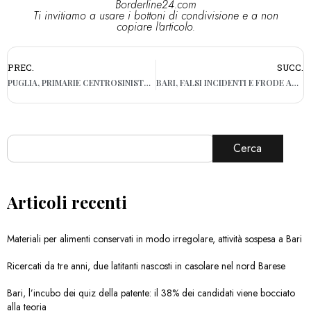
Borderline24.com
Ti invitiamo a usare i bottoni di condivisione e a non
copiare l'articolo.
PREC.
SUCC.
PUGLIA, PRIMARIE CENTROSINISTRA: IN CASSA SOLO 16MILA EURO
BARI, FALSI INCIDENTI E FRODE AD ASSICURAZIONE: QUATTRO DENUNCE
Cerca
Articoli recenti
Materiali per alimenti conservati in modo irregolare, attività sospesa a Bari
Ricercati da tre anni, due latitanti nascosti in casolare nel nord Barese
Bari, l’incubo dei quiz della patente: il 38% dei candidati viene bocciato
alla teoria