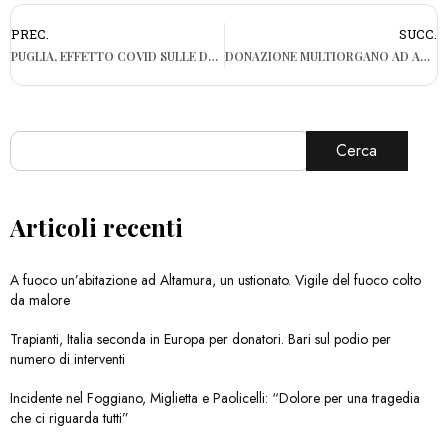
PREC.
SUCC.
PUGLIA, EFFETTO COVID SULLE DONAZIONI DI SANGUE: CALO DI 11.414 RISPETTO AL 2019
DONAZIONE MULTIORGANO AD ANDRIA, IL GESTO DI AMORE DEI PARENTI DI UNA DONNA 50ENNE
Cerca
Articoli recenti
A fuoco un’abitazione ad Altamura, un ustionato. Vigile del fuoco colto
da malore
Trapianti, Italia seconda in Europa per donatori. Bari sul podio per
numero di interventi
Incidente nel Foggiano, Miglietta e Paolicelli: “Dolore per una tragedia
che ci riguarda tutti”