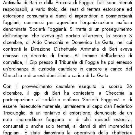
Antimafia di Bari e dalla Procura di Foggia. Tutti sono ritenuti
responsabili, a vario titolo, dei reati di tentata estorsione ed
estorsione consumata ai danni di imprenditori e commercianti
foggiani, commessi per agevolare l’organizzazione mafiosa
denominata ‘Società Foggianà. Si tratta di un proseguimento
dell’indagine che aveva già portato all’arresto, lo scorso 3
dicembre, di Aldo Checchia e Domenico La Gatta, nei cui
confronti la Direzione Distrettuale Antimafia di Bari aveva
emesso un decreto di fermo. Al termine dell’udienza di
convalida, il Gip presso il Tribunale di Foggia ha poi emesso
un’ordinanza di custodia cautelare in carcere a carico del
Checchia e di arresti domiciliari a carico di La Gatta.
Con il provvedimento cautelare eseguito lo scorso 26
dicembre, il gip di Bari ha contestato a Checchia la
partecipazione al sodalizio mafioso ‘Società Foggianà e di
essere l’esecutore materiale, unitamente al capo clan Federico
Trisciuoglio, di un tentativo di estorsione, denunciato da un
noto imprenditore foggiano e di altri episodi estorsivi,
consumati o anche solo tentati, ai danni di altri imprenditori
foggiani. È stata dimostrata la operatività della «batterìa»