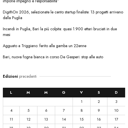
impone impegno e responsabilità”
DigithOn 2026, selezionate le cento startup finaliste: 13 progetti arrivano
dalla Puglia
Incendi in Puglia, Bari la più colpita: quasi 1.900 ettari bruciati in due
mesi
Agguato a Triggiano: ferito alla gamba un 22enne
Bari, nuova fogna bianca in corso De Gasperi: stop alle auto
Edizioni
precedenti
L
M
M
G
V
S
D
1
2
3
4
5
6
7
8
9
10
11
12
13
14
15
16
17