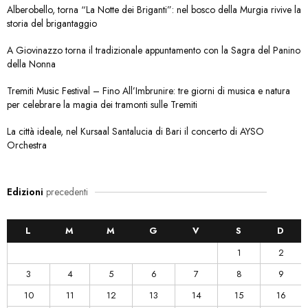
Alberobello, torna “La Notte dei Briganti”: nel bosco della Murgia rivive la
storia del brigantaggio
A Giovinazzo torna il tradizionale appuntamento con la Sagra del Panino
della Nonna
Tremiti Music Festival – Fino All’Imbrunire: tre giorni di musica e natura
per celebrare la magia dei tramonti sulle Tremiti
La città ideale, nel Kursaal Santalucia di Bari il concerto di AYSO
Orchestra
Edizioni
precedenti
L
M
M
G
V
S
D
1
2
3
4
5
6
7
8
9
10
11
12
13
14
15
16