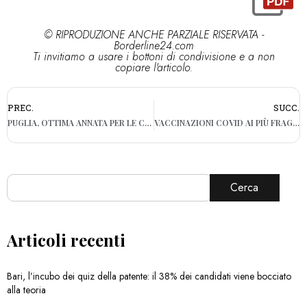
© RIPRODUZIONE ANCHE PARZIALE RISERVATA -
Borderline24.com
Ti invitiamo a usare i bottoni di condivisione e a non
copiare l'articolo.
PREC.
SUCC.
PUGLIA, OTTIMA ANNATA PER LE CILIEGIE: “PREZZO ADEGUATO, RIPAGATO INVESTIMENTO AGRICOLTORI”
VACCINAZIONI COVID AI PIÙ FRAGILI IN PUGLIA NON ANCORA COMPLETE, LA REGIONE ALLE ASL: “VERIFICARE I CASI UNO PER UNO”
Cerca
Articoli recenti
Bari, l’incubo dei quiz della patente: il 38% dei candidati viene bocciato
alla teoria