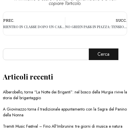
copiare l'articolo.
PREC.
SUCC.
RIENTRO IN CLASSE DOPO UN CASO POSITIVO, IL MINISTERO: “TEMPI DIVERSI PER INFANZIA E ALTRI ORDINI DI SCUOLA”
NO GREEN PASS IN PIAZZA: TENSIONI A MILANO E TRIESTE
Cerca
Articoli recenti
Alberobello, torna “La Notte dei Briganti”: nel bosco della Murgia rivive la
storia del brigantaggio
A Giovinazzo torna il tradizionale appuntamento con la Sagra del Panino
della Nonna
Tremiti Music Festival – Fino All’Imbrunire: tre giorni di musica e natura