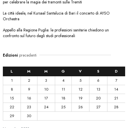
per celebrare la magia dei tramonti sulle Tremiti
La città ideale, nel Kursaal Santalucia di Bari il concerto di AYSO
Orchestra
Appello alla Regione Puglia: le professioni sanitarie chiedono un
confronto sul futuro degli studi professionali
Edizioni
precedenti
L
M
M
G
V
S
D
1
2
3
4
5
6
7
8
9
10
11
12
13
14
15
16
17
18
19
20
21
22
23
24
25
26
27
28
29
30