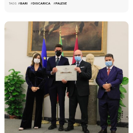
TAGS: #
BARI
#
DISCARICA
#
PALESE
1977 VIEWS