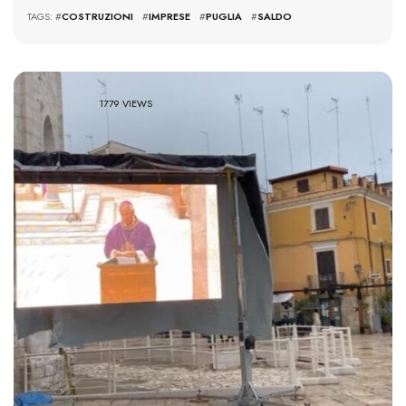
TAGS: #
COSTRUZIONI
#
IMPRESE
#
PUGLIA
#
SALDO
1779 VIEWS