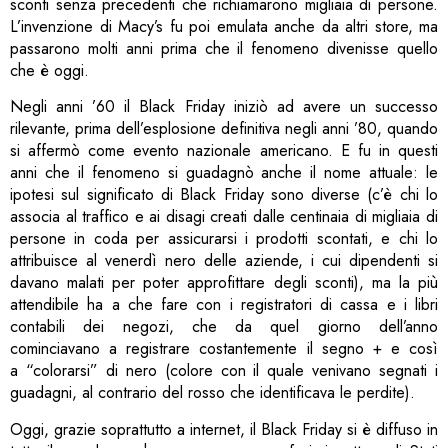
sconti senza precedenti che richiamarono migliaia di persone.
L’invenzione di Macy’s fu poi emulata anche da altri store, ma
passarono molti anni prima che il fenomeno divenisse quello
che è oggi.
Negli anni ’60 il Black Friday iniziò ad avere un successo
rilevante, prima dell’esplosione definitiva negli anni ’80, quando
si affermò come evento nazionale americano. E fu in questi
anni che il fenomeno si guadagnò anche il nome attuale: le
ipotesi sul significato di Black Friday sono diverse (c’è chi lo
associa al traffico e ai disagi creati dalle centinaia di migliaia di
persone in coda per assicurarsi i prodotti scontati, e chi lo
attribuisce al venerdì nero delle aziende, i cui dipendenti si
davano malati per poter approfittare degli sconti), ma la più
attendibile ha a che fare con i registratori di cassa e i libri
contabili dei negozi, che da quel giorno dell’anno
cominciavano a registrare costantemente il segno + e così
a “colorarsi” di nero (colore con il quale venivano segnati i
guadagni, al contrario del rosso che identificava le perdite).
Oggi, grazie soprattutto a internet, il Black Friday si è diffuso in