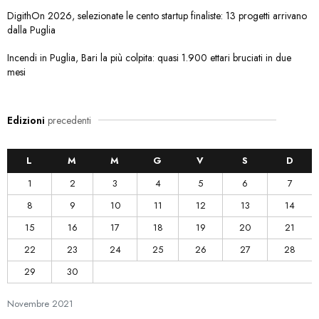
DigithOn 2026, selezionate le cento startup finaliste: 13 progetti arrivano
dalla Puglia
Incendi in Puglia, Bari la più colpita: quasi 1.900 ettari bruciati in due
mesi
Edizioni
precedenti
L
M
M
G
V
S
D
1
2
3
4
5
6
7
8
9
10
11
12
13
14
15
16
17
18
19
20
21
22
23
24
25
26
27
28
29
30
Novembre
2021