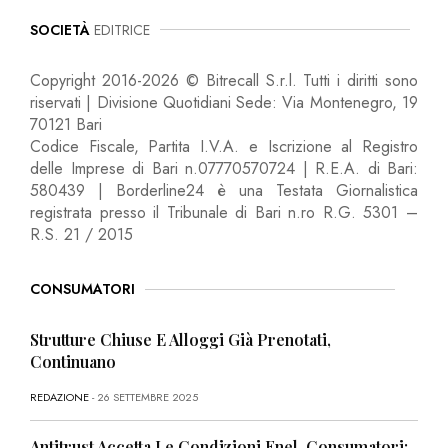
SOCIETÀ
EDITRICE
Copyright 2016-2026 © Bitrecall S.r.l. Tutti i diritti sono
riservati | Divisione Quotidiani Sede: Via Montenegro, 19
70121 Bari
Codice Fiscale, Partita I.V.A. e Iscrizione al Registro
delle Imprese di Bari n.07770570724 | R.E.A. di Bari:
580439 | Borderline24 è una Testata Giornalistica
registrata presso il Tribunale di Bari n.ro R.G. 5301 –
R.S. 21 / 2015
CONSUMATORI
Strutture Chiuse E Alloggi Già Prenotati,
Continuano
REDAZIONE
- 26 SETTEMBRE 2025
Antitrust Accetta Le Condizioni Enel, Consumatori: