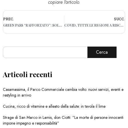
copiare l'articolo.
PREC.
SUCC.
GREEN PASS “RAFFORZATO”: SOLO PER I VACCINATI E PER LE ATTIVITÀ RICREATIVE NELLE REGIONI IN ARANCIONE
COVID, TUTTE LE REGIONI A RISCHIO MODERATO. SI VALUTA OBBLIGO DI VACCINO PER ALCUNE CATEGORIE
Cerca
Articoli recenti
Casamassima, il Parco Commerciale cambia volto: nuovi servizi, eventi e
restyling in arrivo
Cucina, ricco di vitamine e alleato della salute: in tavola il lime
Strage di San Marco in Lamis, don Ciotti: “La morte di persone innocenti
impone impegno e responsabilità”