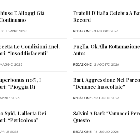
Chiuse E Alloggi Già
Fratelli D’Italia Celebra A Bar
 Continuano
Record
6 SETTEMBRE 2025
REDAZIONE
- 3 AGOSTO 2026
ccetta Le Condizioni Enel,
Puglia, Ok Alla Rottamazione
i: “Insoddisfacenti”
Auto:
1 MAGGIO 2025
REDAZIONE
- 2 AGOSTO 2026
uperbonus 110%, I
Bari, Aggressione Nel Parco
i: “Pioggia Di
“Denunce Inascoltate”
 APRILE 2025
REDAZIONE
- 25 LUGLIO 2026
o Spid, L’allerta Dei
Salvini A Bari: “Vannacci Per
ri: “Pericolosa”
Questo
APRILE 2025
REDAZIONE
- 16 LUGLIO 2026