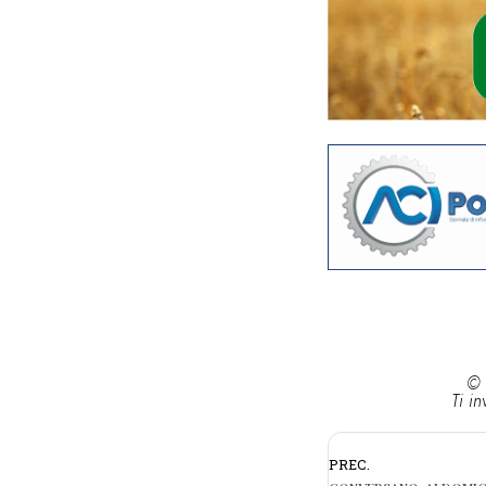
© 
Ti in
PREC.