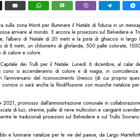
za sulla zona Monti per illuminare il Natale di fiducia in un messag
ssa arrivare al mondo. E ancora le proiezioni sul Belvedere e Tru
, l’albero di Natale di 20 metri e la pista di ghiaccio in largo 
o di 8 metri, un chilometro di ghirlande, 500 palle colorate, 15
 di calore e colore.
 Capitale dei Trulli per il Natale. Lunedì 6 dicembre, al calar 
a cono si accenderanno di colore e di magia, in coincidenza c
n l’anniversario del riconoscimento Unesco (di cui proprio quest’
cornice ci sarà anche la filodiffusione con musiche natalizie per 
hts» 2021, promosso dall’amministrazione comunale in collaborazi
cata di luci, strenne, palle di neve multicolori e cangianti scendera
mentre le tradizionali proiezioni sul Belvedere e sul Trullo Sovrano
obbi e luminarie natalizie per le vie del paese, da Largo Martellot