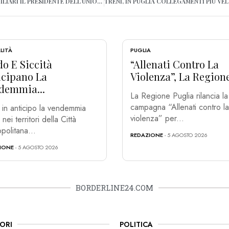
CONVERSANO, AI DOMICILIARI IL PRESIDENTE DELL’UNIONE NAZIONALE ARMA CARABINIERI
LITÀ
PUGLIA
o E Siccità
“Allenati Contro La
icipano La
Violenza”, La Regione
demmia...
La Regione Puglia rilancia la
campagna “Allenati contro la
 in anticipo la vendemmia
violenza” per...
ei territori della Città
politana...
REDAZIONE
- 5 AGOSTO 2026
IONE
- 5 AGOSTO 2026
BORDERLINE24.COM
ORI
POLITICA