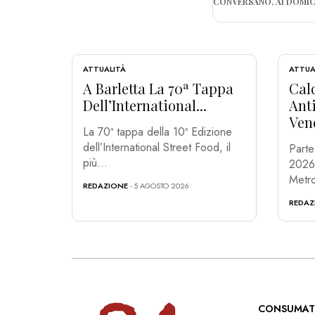
ATTUALITÀ
ATTUA
A Barletta La 70ª Tappa
Cald
Dell’International...
Ant
Ven
La 70ª tappa della 10ª Edizione
dell’International Street Food, il
Parte
più...
2026 n
Metro
REDAZIONE
- 5 AGOSTO 2026
REDAZ
CONSUMAT