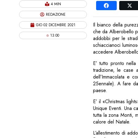
4 MIN
REDAZIONE
Il bianco della purez
GIO 02 DICEMBRE 2021
che da Alberobello po
13:00
addobbi per le strade
schiaccianoci luminos
accedere Alberobello
E’ tutto pronto nella
tradizione, le case 
dell’Immacolata e co
25ennale). A fare da 
paese.
E’ il «Christmas lig
Unique Eventi. Una cas
tutta la zona Monti, 
calore del Natale.
L’allestimento di add