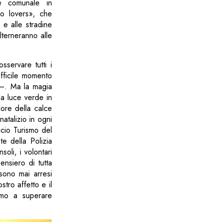
ne comunale in
lo lovers», che
 e alle stradine
lterneranno alle
sservare tutti i
ifficile momento
e –. Ma la magia
la luce verde in
ore della calce
atalizio in ogni
icio Turismo del
e della Polizia
soli, i volontari
pensiero di tutta
 sono mai arresi
ostro affetto e il
emo a superare