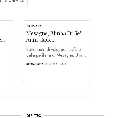
TRENI, IN PUGLIA COLLEGAMENTI PIÙ VELOCI: 14 FRECCE CON ROMA E FRECCIAROSSA PER MILANO
CRONACA
Mesagne, Bimba Di Sei
...
Anni Cade...
Sette metri di volo, poi l'asfalto
della periferia di Mesagne. Una...
REDAZIONE
- 5 AGOSTO 2026
DIRITTO