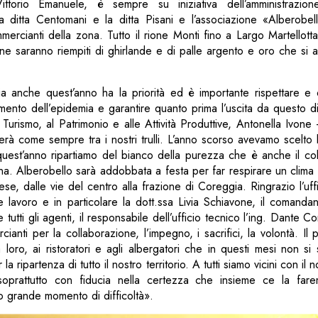
ttorio Emanuele, è sempre su iniziativa dell’amministrazio
a ditta Centomani e la ditta Pisani e l’associazione «Alberobel
mercianti della zona. Tutto il rione Monti fino a Largo Martellotta
 saranno riempiti di ghirlande e di palle argento e oro che si a
a anche quest’anno ha la priorità ed è importante rispettare e o
imento dell’epidemia e garantire quanto prima l’uscita da questo d
 Turismo, al Patrimonio e alle Attività Produttive, Antonella Ivon
rà come sempre tra i nostri trulli. L’anno scorso avevamo scelto 
uest’anno ripartiamo del bianco della purezza che è anche il col
ona. Alberobello sarà addobbata a festa per far respirare un clima n
se, dalle vie del centro alla frazione di Coreggia. Ringrazio l’uff
lavoro e in particolare la dott.ssa Livia Schiavone, il comandant
tutti gli agenti, il responsabile dell’ufficio tecnico l’ing. Dante Con
rcianti per la collaborazione, l’impegno, i sacrifici, la volontà. Il 
a loro, ai ristoratori e agli albergatori che in questi mesi non si
a ripartenza di tutto il nostro territorio. A tutti siamo vicini con il n
oprattutto con fiducia nella certezza che insieme ce la far
o grande momento di difficoltà».