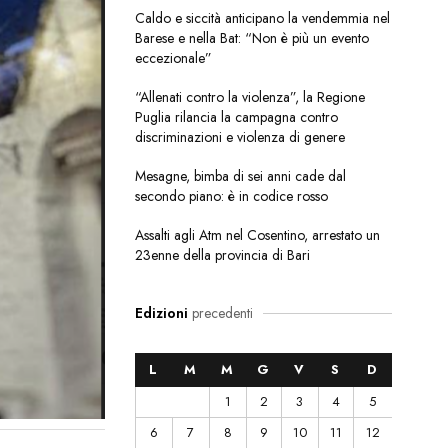
Caldo e siccità anticipano la vendemmia nel
Barese e nella Bat: “Non è più un evento
eccezionale”
“Allenati contro la violenza”, la Regione
Puglia rilancia la campagna contro
discriminazioni e violenza di genere
Mesagne, bimba di sei anni cade dal
secondo piano: è in codice rosso
Assalti agli Atm nel Cosentino, arrestato un
23enne della provincia di Bari
Edizioni
precedenti
L
M
M
G
V
S
D
1
2
3
4
5
6
7
8
9
10
11
12