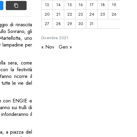
13
14
15
16
17
18
19
20
21
22
23
24
25
26
27
28
29
30
31
gio di rinascita
llo Sovrano, gli
Martellotta, uno
Dicembre
2021
00 lampadine per
« Nov
Gen »
della sera, come
on la festività
anno ricorre il
tutte le vie del
one con ENGIE e
nno sui trulli di
 infonderanno il
ta, a piazza del