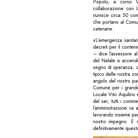
Popolo, a corso Vi
collaborazione con l
riunisce circa 50 com
che portano al Comune
catenarie.
«L’emergenza sanitari
decreti per il conten
– dice l’assessore al
del Natale si accende
segno di speranza, q
tipico delle nostra z
angolo del nostro pae
Comune per i grande 
Locale Vito Aquilino e 
del ser, tutti i comme
l’amministrazione va 
lavorando insieme per l
nostro impegno. E s
definitivamente quest