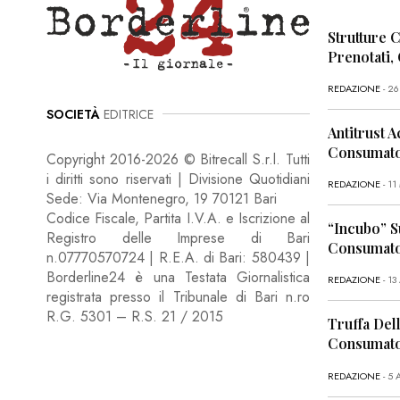
Strutture 
Prenotati,
REDAZIONE
- 2
SOCIETÀ
EDITRICE
Antitrust A
Consumator
Copyright 2016-2026 © Bitrecall S.r.l. Tutti
i diritti sono riservati | Divisione Quotidiani
REDAZIONE
- 1
Sede: Via Montenegro, 19 70121 Bari
Codice Fiscale, Partita I.V.A. e Iscrizione al
“Incubo” S
Registro delle Imprese di Bari
Consumator
n.07770570724 | R.E.A. di Bari: 580439 |
Borderline24 è una Testata Giornalistica
REDAZIONE
- 13
registrata presso il Tribunale di Bari n.ro
R.G. 5301 – R.S. 21 / 2015
Truffa Dell
Consumato
REDAZIONE
- 5 