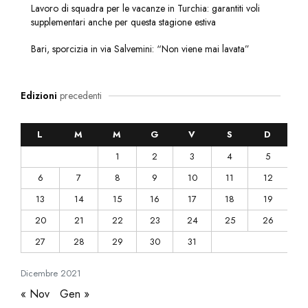
Lavoro di squadra per le vacanze in Turchia: garantiti voli
supplementari anche per questa stagione estiva
Bari, sporcizia in via Salvemini: “Non viene mai lavata”
Edizioni
precedenti
L
M
M
G
V
S
D
1
2
3
4
5
6
7
8
9
10
11
12
13
14
15
16
17
18
19
20
21
22
23
24
25
26
27
28
29
30
31
Dicembre
2021
« Nov
Gen »