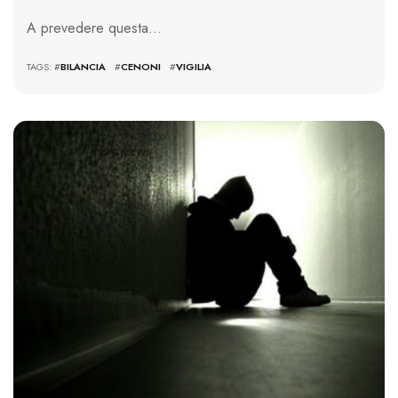
A prevedere questa…
TAGS: #
BILANCIA
#
CENONI
#
VIGILIA
2219 VIEWS