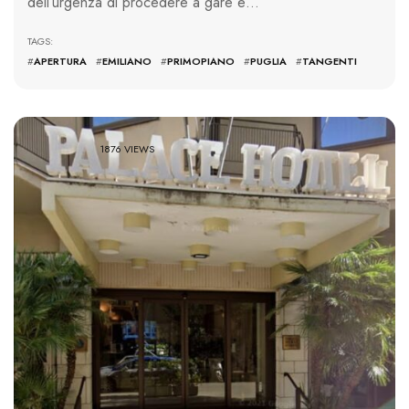
dell’urgenza di procedere a gare e…
TAGS:
#
APERTURA
#
EMILIANO
#
PRIMOPIANO
#
PUGLIA
#
TANGENTI
1876 VIEWS