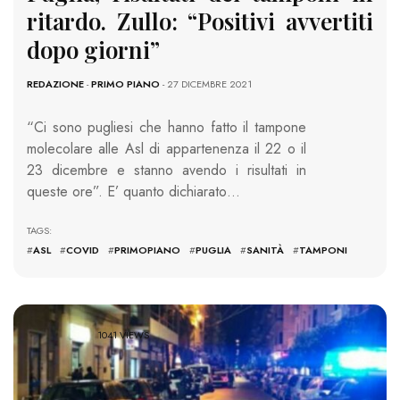
ritardo. Zullo: “Positivi avvertiti
dopo giorni”
REDAZIONE
-
PRIMO PIANO
- 27 DICEMBRE 2021
“Ci sono pugliesi che hanno fatto il tampone
molecolare alle Asl di appartenenza il 22 o il
23 dicembre e stanno avendo i risultati in
queste ore”. E’ quanto dichiarato…
TAGS:
#
ASL
#
COVID
#
PRIMOPIANO
#
PUGLIA
#
SANITÀ
#
TAMPONI
1041 VIEWS