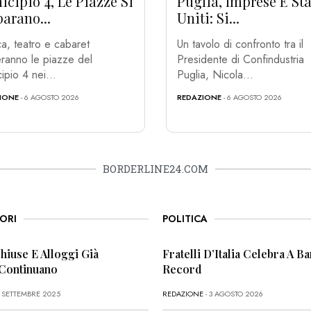
cipio 4, Le Piazze Si
Puglia, Imprese E Sta
arano...
Uniti: Si...
a, teatro e cabaret
Un tavolo di confronto tra il
ranno le piazze del
Presidente di Confindustria
ipio 4 nei...
Puglia, Nicola...
IONE
- 6 AGOSTO 2026
REDAZIONE
- 6 AGOSTO 2026
BORDERLINE24.COM
ORI
POLITICA
Chiuse E Alloggi Già
Fratelli D’Italia Celebra A Bar
 Continuano
Record
6 SETTEMBRE 2025
REDAZIONE
- 3 AGOSTO 2026