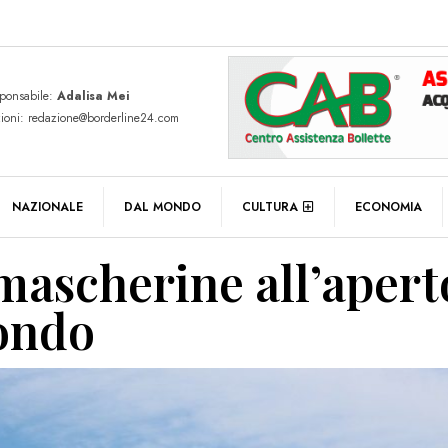
sponsabile:
Adalisa Mei
zioni: redazione@borderline24.com
NAZIONALE
DAL MONDO
CULTURA
ECONOMIA
mascherine all’apert
ondo