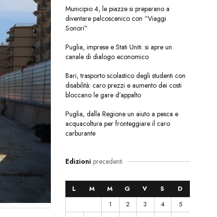
Municipio 4, le piazze si preparano a
diventare palcoscenico con “Viaggi
Sonori”
Puglia, imprese e Stati Uniti: si apre un
canale di dialogo economico
Bari, trasporto scolastico degli studenti con
disabilità: caro prezzi e aumento dei costi
bloccano le gare d’appalto
Puglia, dalla Regione un aiuto a pesca e
acquacoltura per fronteggiare il caro
carburante
Edizioni
precedenti
L
M
M
G
V
S
D
1
2
3
4
5