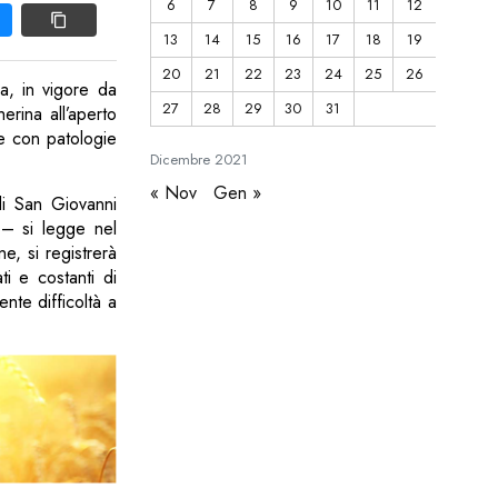
6
7
8
9
10
11
12
13
14
15
16
17
18
19
20
21
22
23
24
25
26
a, in vigore da
27
28
29
30
31
erina all’aperto
ne con patologie
Dicembre
2021
« Nov
Gen »
di San Giovanni
e – si legge nel
e, si registrerà
ti e costanti di
nte difficoltà a