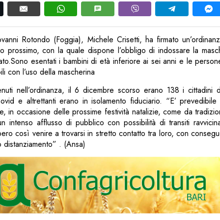
ovanni Rotondo (Foggia), Michele Crisetti, ha firmato un’ordinanz
o prossimo, con la quale dispone l’obbligo di indossare la masch
tato.Sono esentati i bambini di età inferiore ai sei anni e le perso
bili con l’uso della mascherina
nuti nell’ordinanza, il 6 dicembre scorso erano 138 i cittadini 
ovid e altrettanti erano in isolamento fiduciario. “E’ prevedibil
 in occasione delle prossime festività natalizie, come da tradizion
n intenso afflusso di pubblico con possibilità di transiti ravvicina
ro così venire a trovarsi in stretto contatto tra loro, con consegue
 distanziamento” . (Ansa)