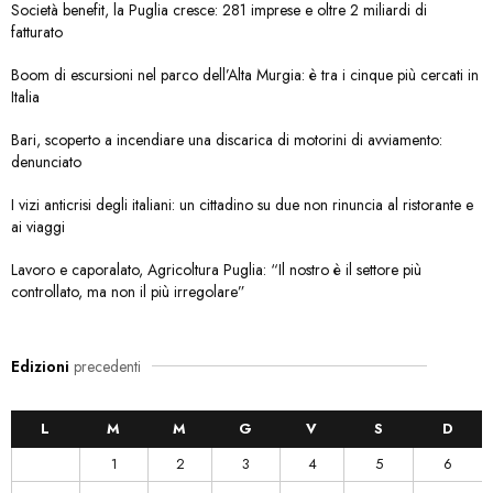
Società benefit, la Puglia cresce: 281 imprese e oltre 2 miliardi di
fatturato
Boom di escursioni nel parco dell’Alta Murgia: è tra i cinque più cercati in
Italia
Bari, scoperto a incendiare una discarica di motorini di avviamento:
denunciato
I vizi anticrisi degli italiani: un cittadino su due non rinuncia al ristorante e
ai viaggi
Lavoro e caporalato, Agricoltura Puglia: “Il nostro è il settore più
controllato, ma non il più irregolare”
Edizioni
precedenti
L
M
M
G
V
S
D
1
2
3
4
5
6