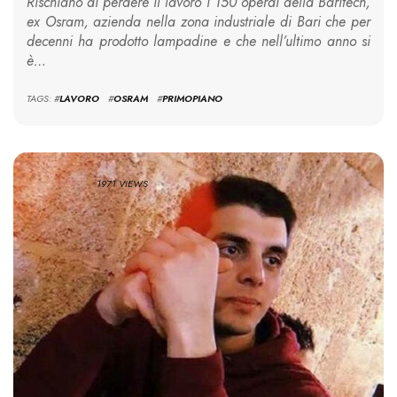
Rischiano di perdere il lavoro i 150 operai della Baritech,
ex Osram, azienda nella zona industriale di Bari che per
decenni ha prodotto lampadine e che nell’ultimo anno si
è…
TAGS: #
LAVORO
#
OSRAM
#
PRIMOPIANO
1971 VIEWS