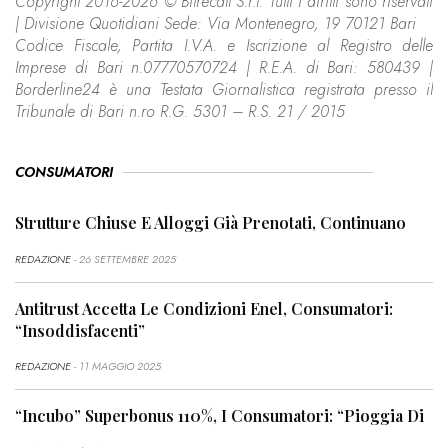
Copyright 2016-2026 © Bitrecall S.r.l. Tutti i diritti sono riservati
| Divisione Quotidiani Sede: Via Montenegro, 19 70121 Bari
Codice Fiscale, Partita I.V.A. e Iscrizione al Registro delle
Imprese di Bari n.07770570724 | R.E.A. di Bari: 580439 |
Borderline24 è una Testata Giornalistica registrata presso il
Tribunale di Bari n.ro R.G. 5301 – R.S. 21 / 2015
CONSUMATORI
Strutture Chiuse E Alloggi Già Prenotati, Continuano
REDAZIONE
- 26 SETTEMBRE 2025
Antitrust Accetta Le Condizioni Enel, Consumatori:
“Insoddisfacenti”
REDAZIONE
- 11 MAGGIO 2025
“Incubo” Superbonus 110%, I Consumatori: “Pioggia Di