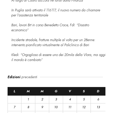
Al largo di Castro soccorsi tre turisti dalla Finanza
In Puglia sarà attivato il 116117, il nuovo numero da chiamare
per l’assistenza territoriale
Bari, lavori Brt in corso Benedetto Croce, FdI: “Disastro
economico”
Incidente stradale, fratture multiple al volto per un 28enne:
intervento pianificato virtualmente al Policlinico di Bari
Kledi: “Orgoglioso di essere uno dei 20mila della Vlora, ma oggi
il mondo è cambiato”
Edizioni
precedenti
L
M
M
G
V
S
D
1
2
3
4
5
6
7
8
9
10
11
12
13