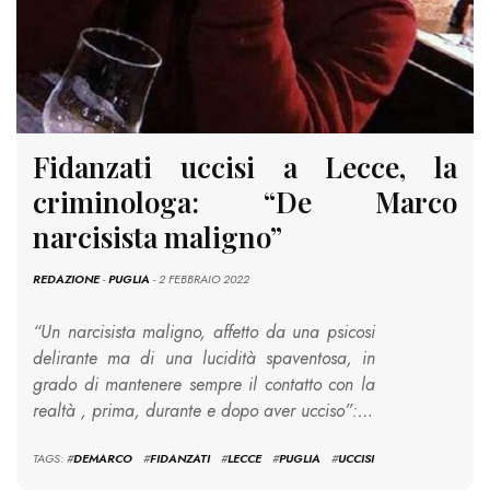
Fidanzati uccisi a Lecce, la
criminologa: “De Marco
narcisista maligno”
REDAZIONE
-
PUGLIA
- 2 FEBBRAIO 2022
“Un narcisista maligno, affetto da una psicosi
delirante ma di una lucidità spaventosa, in
grado di mantenere sempre il contatto con la
realtà , prima, durante e dopo aver ucciso”:…
TAGS: #
DEMARCO
#
FIDANZATI
#
LECCE
#
PUGLIA
#
UCCISI