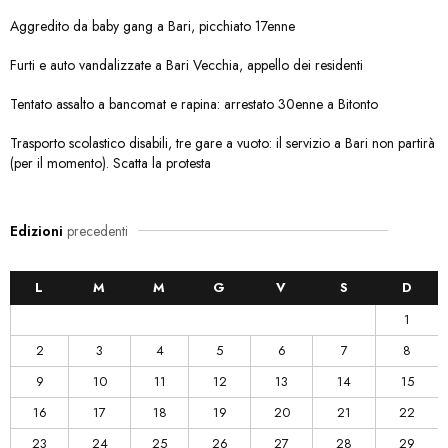
Aggredito da baby gang a Bari, picchiato 17enne
Furti e auto vandalizzate a Bari Vecchia, appello dei residenti
Tentato assalto a bancomat e rapina: arrestato 30enne a Bitonto
Trasporto scolastico disabili, tre gare a vuoto: il servizio a Bari non partirà
(per il momento). Scatta la protesta
Edizioni
precedenti
L
M
M
G
V
S
D
1
2
3
4
5
6
7
8
9
10
11
12
13
14
15
16
17
18
19
20
21
22
23
24
25
26
27
28
29