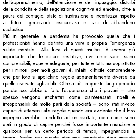
dell’apprendimento, dell’attenzione e del linguaggio, disturbi
della condotta e della regolazione cognitiva ed emotiva, oltre a
paura del contagio, stato di frustrazione e incertezza rispetto
al futuro, generando insicurezza e casi di abbandono
scolastico.
Più in generale la pandemia ha provocato quella che i
professionisti hanno definito una vera e propria “emergenza
salute mentale”. Alla luce di questi risultati, è ancora più
importante che le misure restrittive, ove necessarie, siano
comprensibili, eque e adeguate, per tutte e tutti, ma soprattutto
per i minori: per molti giovani è, infatti, difficile comprendere
che per loro si applichino regole apparentemente diverse da
quelle riservate agli adulti. Oltre a ciò, in questo lungo periodo
pandemico, abbiamo fatto l’esperienza che i giovani – che
spesso vengono etichettati come disinteressati, ribelli e
irresponsabili da molte parti della società – sono stati invece
capaci di attenersi alle regole quando era evidente che il loro
impegno avrebbe condotto ad un risultato, così come sono
stati in grado di capire perché fosse importante rinunciare a
qualcosa per un certo periodo di tempo, impegnandosi a
fondo. Anche per questo riteniamo importante dare risposte