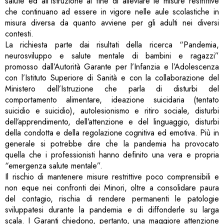
salute ed all’Istruzione al fine di alleviare le misure restrittive
che continuano ad essere in vigore nelle aule scolastiche in
misura diversa da quanto avviene per gli adulti nei diversi
contesti.
La richiesta parte dai risultati della ricerca “Pandemia,
neurosviluppo e salute mentale di bambini e ragazzi”
promosso dall’Autorità Garante per l’Infanzia e l’Adolescenza
con l’Istituto Superiore di Sanità e con la collaborazione del
Ministero dell’Istruzione che parla di disturbi del
comportamento alimentare, ideazione suicidaria (tentato
suicidio e suicidio), autolesionismo e ritiro sociale, disturbi
dell’apprendimento, dell’attenzione e del linguaggio, disturbi
della condotta e della regolazione cognitiva ed emotiva. Più in
generale si potrebbe dire che la pandemia ha provocato
quella che i professionisti hanno definito una vera e propria
“emergenza salute mentale”.
Il rischio di mantenere misure restrittive poco comprensibili e
non eque nei confronti dei Minori, oltre a consolidare paura
del contagio, rischia di rendere permanenti le patologie
sviluppatesi durante la pandemia e di diffonderle su larga
scala. I Garanti chiedono, pertanto, una maggiore attenzione