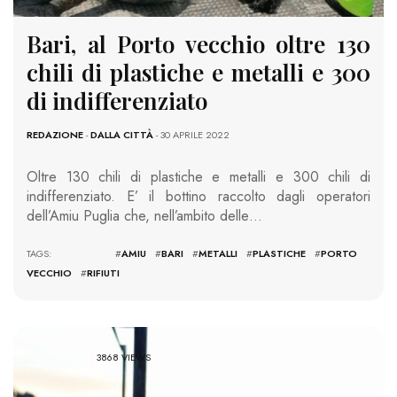
Bari, al Porto vecchio oltre 130
chili di plastiche e metalli e 300
di indifferenziato
REDAZIONE
-
DALLA CITTÀ
- 30 APRILE 2022
Oltre 130 chili di plastiche e metalli e 300 chili di
indifferenziato. E’ il bottino raccolto dagli operatori
dell’Amiu Puglia che,
nell’ambito delle…
TAGS: #
AMIU
#
BARI
#
METALLI
#
PLASTICHE
#
PORTO
VECCHIO
#
RIFIUTI
3868 VIEWS