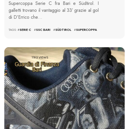
Supercoppa Serie C fra Bari e Südtirol. I
galletti trovano il vantaggio al 33′ grazie al gol
di D’Errico che…
TAGS: #
SERIE C
#
SSC BARI
#
SÜDTIROL
#
SUPERCOPPA
1195 VIEWS