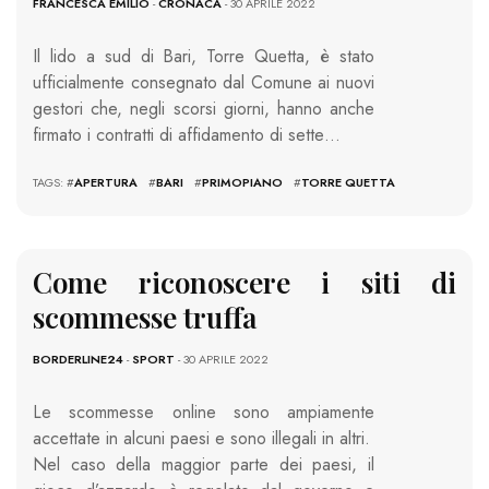
FRANCESCA EMILIO
-
CRONACA
- 30 APRILE 2022
Il lido a sud di Bari, Torre Quetta, è stato
ufficialmente consegnato dal Comune ai nuovi
gestori che, negli scorsi giorni, hanno anche
firmato i contratti di affidamento di sette…
TAGS: #
APERTURA
#
BARI
#
PRIMOPIANO
#
TORRE QUETTA
Come riconoscere i siti di
scommesse truffa
BORDERLINE24
-
SPORT
- 30 APRILE 2022
Le scommesse online sono ampiamente
accettate in alcuni paesi e sono illegali in altri.
Nel caso della maggior parte dei paesi, il