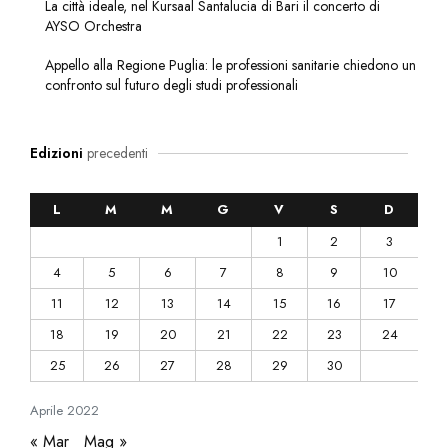
La città ideale, nel Kursaal Santalucia di Bari il concerto di
AYSO Orchestra
Appello alla Regione Puglia: le professioni sanitarie chiedono un
confronto sul futuro degli studi professionali
Edizioni
precedenti
L
M
M
G
V
S
D
1
2
3
4
5
6
7
8
9
10
11
12
13
14
15
16
17
18
19
20
21
22
23
24
25
26
27
28
29
30
Aprile
2022
« Mar
Mag »