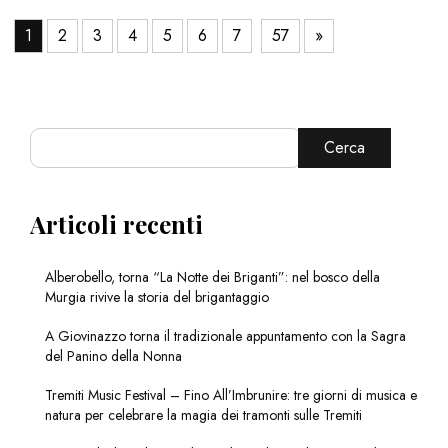
1
2
3
4
5
6
7
57
»
Cerca
Articoli recenti
Alberobello, torna “La Notte dei Briganti”: nel bosco della
Murgia rivive la storia del brigantaggio
A Giovinazzo torna il tradizionale appuntamento con la Sagra
del Panino della Nonna
Tremiti Music Festival – Fino All’Imbrunire: tre giorni di musica e
natura per celebrare la magia dei tramonti sulle Tremiti