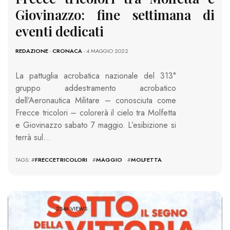
Giovinazzo: fine settimana di
eventi dedicati
REDAZIONE
-
CRONACA
- 4 MAGGIO 2022
La pattuglia acrobatica nazionale del 313°
gruppo addestramento acrobatico
dell’Aeronautica Militare – conosciuta come
Frecce tricolori – colorerà il cielo tra Molfetta
e Giovinazzo sabato 7 maggio. L’esibizione si
terrà sul…
TAGS: #
FRECCETRICOLORI
#
MAGGIO
#
MOLFETTA
2546 VIEWS