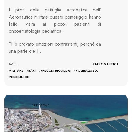
I piloti della pattuglia acrobatica dell’
Aeronautica militare questo pomeriggio hanno
fatto visita ai piccoli pazienti di
oncoematologia pediatrica.
“Ho provato emozioni contrastanti, perché da
una parte c’è il…
TAGS: #
AERONAUTICA
MILITARE
#
BARI
#
FRECCETRICOLORI
#
POLIBA2020.
POLICLINICO
1916 VIEWS