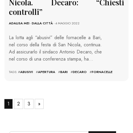
Nicola. Decaro: “Chiesti
controlli”
ADALISA MEI
-
DALLA CITTÀ
- 4 MAGGIO 2022
La lotta agli “abusivi” delle fornacelle a Bari,
nel corso della festa di San Nicola, continua.
Ad assicurarlo il sindaco Antonio Decaro, che
nel corso di una conferenza stampa, ha…
TAGS: #
ABUSIVI
#
APERTURA
#
BARI
#
DECARO
#
FORNACELLE
1
2
3
»