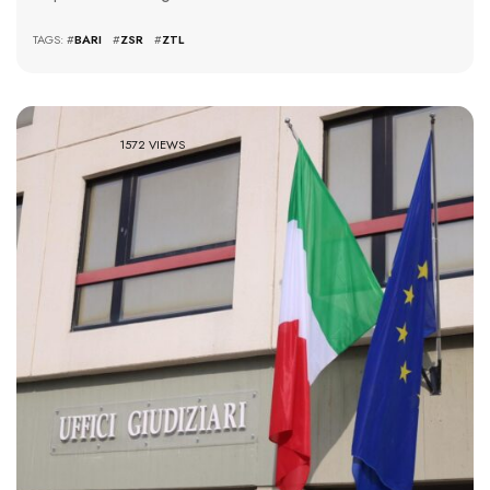
TAGS: #
BARI
#
ZSR
#
ZTL
1572 VIEWS